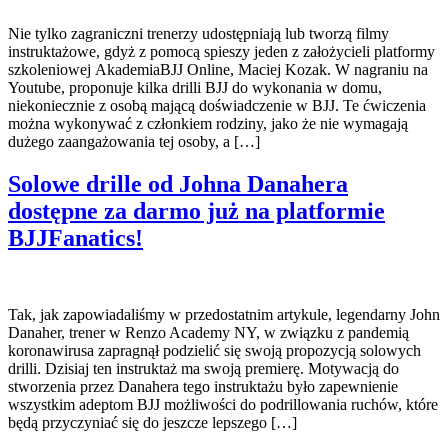
Nie tylko zagraniczni trenerzy udostępniają lub tworzą filmy
instruktażowe, gdyż z pomocą spieszy jeden z założycieli platformy
szkoleniowej AkademiaBJJ Online, Maciej Kozak. W nagraniu na
Youtube, proponuje kilka drilli BJJ do wykonania w domu,
niekoniecznie z osobą mającą doświadczenie w BJJ. Te ćwiczenia
można wykonywać z członkiem rodziny, jako że nie wymagają
dużego zaangażowania tej osoby, a […]
Solowe drille od Johna Danahera
dostępne za darmo już na platformie
BJJFanatics!
Tak, jak zapowiadaliśmy w przedostatnim artykule, legendarny John
Danaher, trener w Renzo Academy NY, w związku z pandemią
koronawirusa zapragnął podzielić się swoją propozycją solowych
drilli. Dzisiaj ten instruktaż ma swoją premierę. Motywacją do
stworzenia przez Danahera tego instruktażu było zapewnienie
wszystkim adeptom BJJ możliwości do podrillowania ruchów, które
będą przyczyniać się do jeszcze lepszego […]