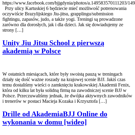
https://www.facebook.com/bjjgdynia/photos/a.149583570111203/1
Przy ulicy Kartuskiej 6 będziecie mieć możliwość potrenowania
oczywiście Brazylijskiego Jiu-jitsu, grapplingu/submission
fightingu, zapasów, judo, a także yogi. Treningi są prowadzone
zarówno dla dorosłych, jak i dla dzieci. Jak się dowiadujemy ze
strony […]
Unity Jiu Jitsu School z pierwszą
akademią w Polsce
W ostatnich miesiącach, które były swoistą pauzą w treningach
działy się dość ważne roszady na krajowej scenie BJJ. Jakiś czas
temu dostaliśmy wieści o zamknięciu krakowskiej Akademii Fenix,
która od kilku lat była solidną firmą na zawodniczej scenie BJJ w
Polsce. Przeczuwaliśmy jednak, że dwójka aktywnych zawodników
i trenerów w postaci Macieja Kozaka i Krzysztofa […]
Drille od AkademiaBJJ Online do
wykonania w domu [wideo]