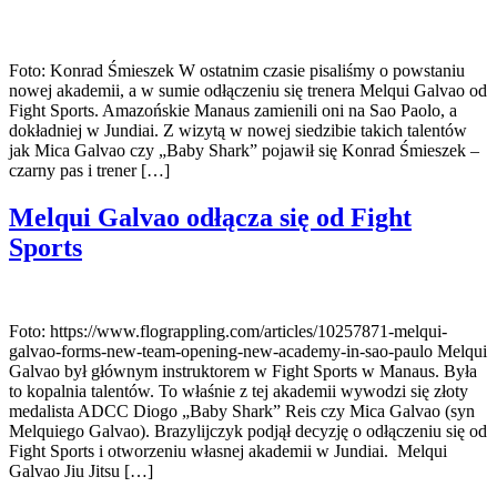
Foto: Konrad Śmieszek W ostatnim czasie pisaliśmy o powstaniu
nowej akademii, a w sumie odłączeniu się trenera Melqui Galvao od
Fight Sports. Amazońskie Manaus zamienili oni na Sao Paolo, a
dokładniej w Jundiai. Z wizytą w nowej siedzibie takich talentów
jak Mica Galvao czy „Baby Shark” pojawił się Konrad Śmieszek –
czarny pas i trener […]
Melqui Galvao odłącza się od Fight
Sports
Foto: https://www.flograppling.com/articles/10257871-melqui-
galvao-forms-new-team-opening-new-academy-in-sao-paulo Melqui
Galvao był głównym instruktorem w Fight Sports w Manaus. Była
to kopalnia talentów. To właśnie z tej akademii wywodzi się złoty
medalista ADCC Diogo „Baby Shark” Reis czy Mica Galvao (syn
Melquiego Galvao). Brazylijczyk podjął decyzję o odłączeniu się od
Fight Sports i otworzeniu własnej akademii w Jundiai. Melqui
Galvao Jiu Jitsu […]