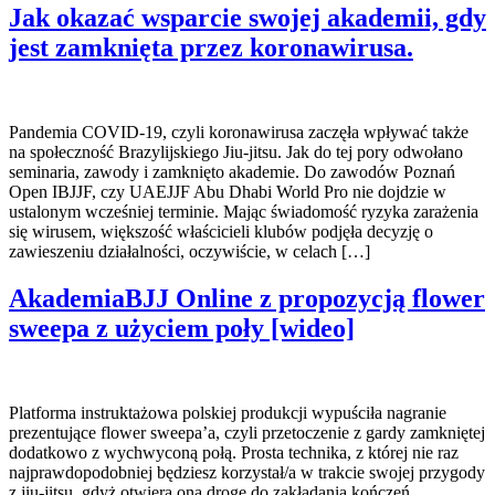
Jak okazać wsparcie swojej akademii, gdy
jest zamknięta przez koronawirusa.
Pandemia COVID-19, czyli koronawirusa zaczęła wpływać także
na społeczność Brazylijskiego Jiu-jitsu. Jak do tej pory odwołano
seminaria, zawody i zamknięto akademie. Do zawodów Poznań
Open IBJJF, czy UAEJJF Abu Dhabi World Pro nie dojdzie w
ustalonym wcześniej terminie. Mając świadomość ryzyka zarażenia
się wirusem, większość właścicieli klubów podjęła decyzję o
zawieszeniu działalności, oczywiście, w celach […]
AkademiaBJJ Online z propozycją flower
sweepa z użyciem poły [wideo]
Platforma instruktażowa polskiej produkcji wypuściła nagranie
prezentujące flower sweepa’a, czyli przetoczenie z gardy zamkniętej
dodatkowo z wychwyconą połą. Prosta technika, z której nie raz
najprawdopodobniej będziesz korzystał/a w trakcie swojej przygody
z jiu-jitsu, gdyż otwiera ona drogę do zakładania kończeń,