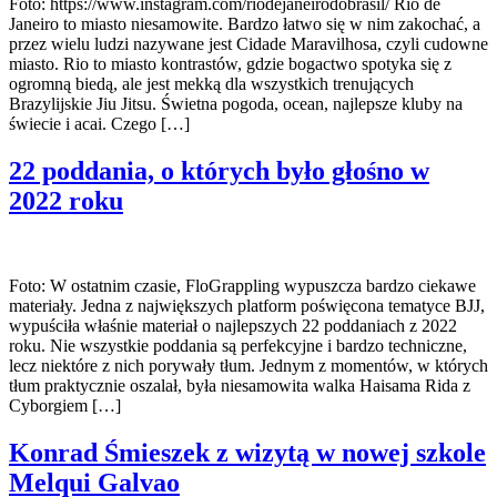
Foto: https://www.instagram.com/riodejaneirodobrasil/ Rio de
Janeiro to miasto niesamowite. Bardzo łatwo się w nim zakochać, a
przez wielu ludzi nazywane jest Cidade Maravilhosa, czyli cudowne
miasto. Rio to miasto kontrastów, gdzie bogactwo spotyka się z
ogromną biedą, ale jest mekką dla wszystkich trenujących
Brazylijskie Jiu Jitsu. Świetna pogoda, ocean, najlepsze kluby na
świecie i acai. Czego […]
22 poddania, o których było głośno w
2022 roku
Foto: W ostatnim czasie, FloGrappling wypuszcza bardzo ciekawe
materiały. Jedna z największych platform poświęcona tematyce BJJ,
wypuściła właśnie materiał o najlepszych 22 poddaniach z 2022
roku. Nie wszystkie poddania są perfekcyjne i bardzo techniczne,
lecz niektóre z nich porywały tłum. Jednym z momentów, w których
tłum praktycznie oszalał, była niesamowita walka Haisama Rida z
Cyborgiem […]
Konrad Śmieszek z wizytą w nowej szkole
Melqui Galvao