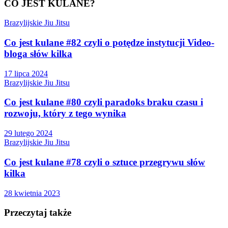
CO JEST KULANE?
Brazylijskie Jiu Jitsu
Co jest kulane #82 czyli o potędze instytucji Video-
bloga słów kilka
17 lipca 2024
Brazylijskie Jiu Jitsu
Co jest kulane #80 czyli paradoks braku czasu i
rozwoju, który z tego wynika
29 lutego 2024
Brazylijskie Jiu Jitsu
Co jest kulane #78 czyli o sztuce przegrywu słów
kilka
28 kwietnia 2023
Przeczytaj także