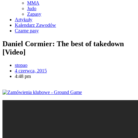
MMA
Judo
Zapasy
Artykuły
Kalendarz Zawodów
Czarne pasy
Daniel Cormier: The best of takedown
[Video]
stopao
4 czerwca, 2015
4:48 pm