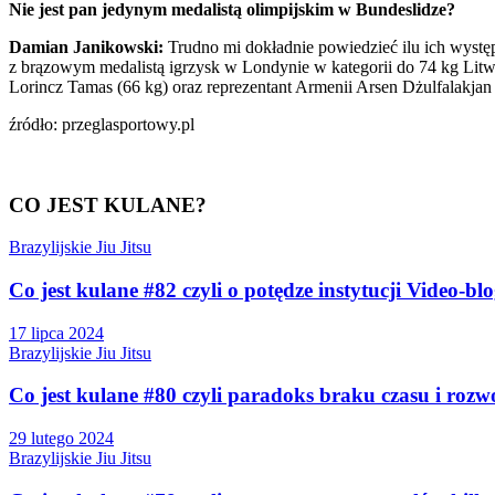
Nie jest pan jedynym medalistą olimpijskim w Bundeslidze?
Damian Janikowski:
Trudno mi dokładnie powiedzieć ilu ich wystę
z brązowym medalistą igrzysk w Londynie w kategorii do 74 kg Lit
Lorincz Tamas (66 kg) oraz reprezentant Armenii Arsen Dżulfalakjan 
źródło: przeglasportowy.pl
CO JEST KULANE?
Brazylijskie Jiu Jitsu
Co jest kulane #82 czyli o potędze instytucji Video-bl
17 lipca 2024
Brazylijskie Jiu Jitsu
Co jest kulane #80 czyli paradoks braku czasu i rozw
29 lutego 2024
Brazylijskie Jiu Jitsu