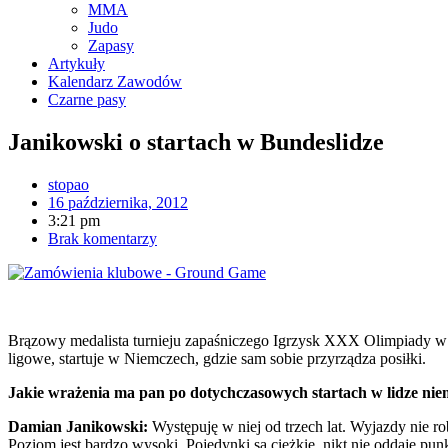
MMA
Judo
Zapasy
Artykuły
Kalendarz Zawodów
Czarne pasy
Janikowski o startach w Bundeslidze
stopao
16 października, 2012
3:21 pm
Brak komentarzy
Brązowy medalista turnieju zapaśniczego Igrzysk XXX Olimpiady
ligowe, startuje w Niemczech, gdzie sam sobie przyrządza posiłki.
Jakie wrażenia ma pan po dotychczasowych startach w lidze nie
Damian Janikowski:
Występuję w niej od trzech lat.
Wyjazdy
nie ro
Poziom jest bardzo wysoki. Pojedynki są ciężkie, nikt nie oddaje pu