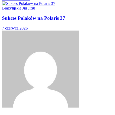
Brazylijskie Jiu Jitsu
Sukces Polaków na Polaris 37
7 czerwca 2026