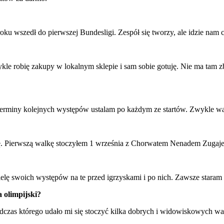
u wszedł do pierwszej Bundesligi. Zespół się tworzy, ale idzie nam c
kle robię zakupy w lokalnym sklepie i sam sobie gotuję. Nie ma tam zb
erminy kolejnych występów ustalam po każdym ze startów. Zwykle wa
 Pierwszą walkę stoczyłem 1 września z Chorwatem Nenadem Zugajem.
ielę swoich występów na te przed igrzyskami i po nich. Zawsze staram 
 olimpijski?
odczas którego udało mi się stoczyć kilka dobrych i widowiskowych wal