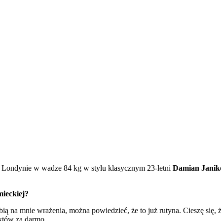
 w Londynie w wadze 84 kg w
stylu
klasycznym 23-letni
Damian Janik
mieckiej?
bią na mnie wrażenia, można powiedzieć, że to już rutyna. Cieszę się
nktów za darmo.