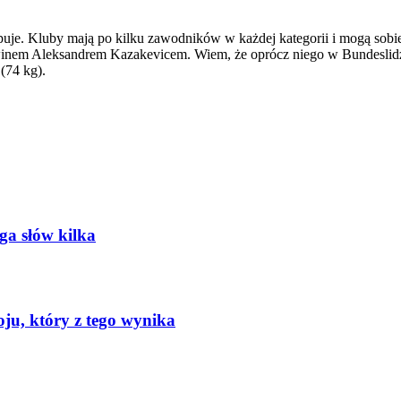
puje. Kluby mają po kilku zawodników w każdej kategorii i mogą sobie
winem Aleksandrem Kazakevicem. Wiem, że oprócz niego w Bundeslidz
(74 kg).
oga słów kilka
oju, który z tego wynika