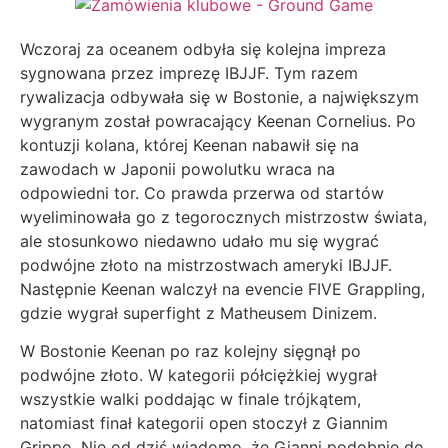
Wczoraj za oceanem odbyła się kolejna impreza
sygnowana przez imprezę IBJJF. Tym razem
rywalizacja odbywała się w Bostonie, a największym
wygranym został powracający Keenan Cornelius. Po
kontuzji kolana, której Keenan nabawił się na
zawodach w Japonii powolutku wraca na
odpowiedni tor. Co prawda przerwa od startów
wyeliminowała go z tegorocznych mistrzostw świata,
ale stosunkowo niedawno udało mu się wygrać
podwójne złoto na mistrzostwach ameryki IBJJF.
Następnie Keenan walczył na evencie FIVE Grappling,
gdzie wygrał superfight z Matheusem Dinizem.
W Bostonie Keenan po raz kolejny sięgnął po
podwójne złoto. W kategorii półciężkiej wygrał
wszystkie walki poddając w finale trójkątem,
natomiast finał kategorii open stoczył z Giannim
Grippo. Nie od dziś wiadomo, że Gianni podobnie do