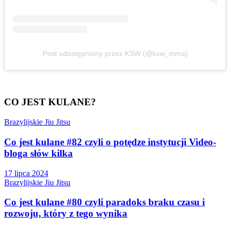
Post udostępniony przez KSW (@ksw_mma)
CO JEST KULANE?
Brazylijskie Jiu Jitsu
Co jest kulane #82 czyli o potędze instytucji Video-
bloga słów kilka
17 lipca 2024
Brazylijskie Jiu Jitsu
Co jest kulane #80 czyli paradoks braku czasu i
rozwoju, który z tego wynika