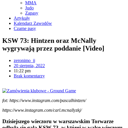
MMA
Judo
Zapasy
Artykuły
Kalendarz Zawodów
Czarne pasy
KSW 73: Hintzen oraz McNally
wygrywają przez poddanie [Video]
zeronimo_jj
20 sierpnia, 2022
11:22 pm
Brak komentarzy
fot: https://www.instagram.com/pascalhintzen/
https://www.instagram.com/carl.mcnallyzkj/
Dzisiejszego wieczoru w warszawskim Torwarze
odbyła się gala KSW 73, w której w walce wieczoru