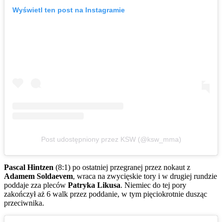
Wyświetl ten post na Instagramie
Post udostępniony przez KSW (@ksw_mma)
Pascal Hintzen
(8:1) po ostatniej przegranej przez nokaut z
Adamem Soldaevem
, wraca na zwycięskie tory i w drugiej rundzie
poddaje zza pleców
Patryka Likusa
. Niemiec do tej pory
zakończył aż 6 walk przez poddanie, w tym pięciokrotnie dusząc
przeciwnika.