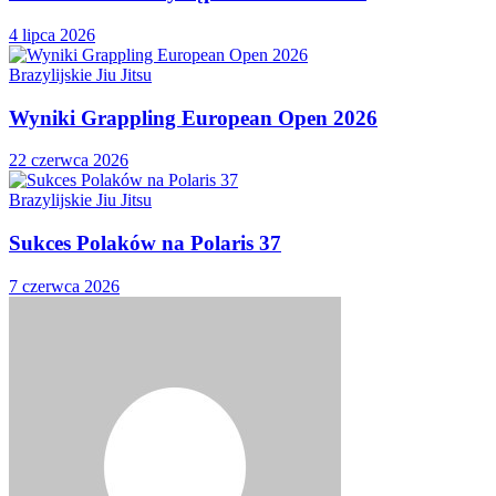
4 lipca 2026
Brazylijskie Jiu Jitsu
Wyniki Grappling European Open 2026
22 czerwca 2026
Brazylijskie Jiu Jitsu
Sukces Polaków na Polaris 37
7 czerwca 2026