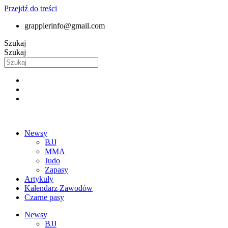
Przejdź do treści
grapplerinfo@gmail.com
Szukaj
Szukaj
Newsy
BJJ
MMA
Judo
Zapasy
Artykuły
Kalendarz Zawodów
Czarne pasy
Newsy
BJJ