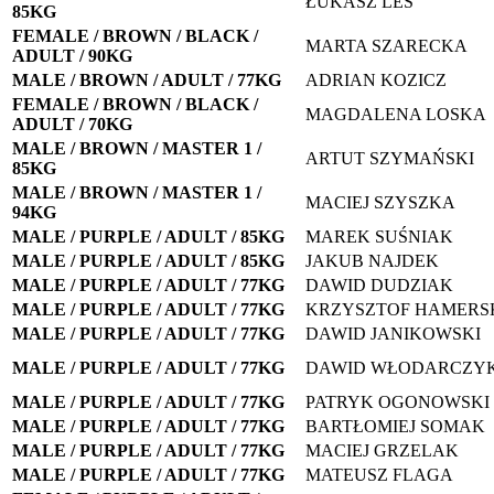
ŁUKASZ LES
85KG
FEMALE / BROWN / BLACK /
MARTA SZARECKA
ADULT / 90KG
MALE / BROWN / ADULT / 77KG
ADRIAN KOZICZ
FEMALE / BROWN / BLACK /
MAGDALENA LOSKA
ADULT / 70KG
MALE / BROWN / MASTER 1 /
ARTUT SZYMAŃSKI
85KG
MALE / BROWN / MASTER 1 /
MACIEJ SZYSZKA
94KG
MALE / PURPLE / ADULT / 85KG
MAREK SUŚNIAK
MALE / PURPLE / ADULT / 85KG
JAKUB NAJDEK
MALE / PURPLE / ADULT / 77KG
DAWID DUDZIAK
MALE / PURPLE / ADULT / 77KG
KRZYSZTOF HAMERS
MALE / PURPLE / ADULT / 77KG
DAWID JANIKOWSKI
MALE / PURPLE / ADULT / 77KG
DAWID WŁODARCZY
MALE / PURPLE / ADULT / 77KG
PATRYK OGONOWSKI
MALE / PURPLE / ADULT / 77KG
BARTŁOMIEJ SOMAK
MALE / PURPLE / ADULT / 77KG
MACIEJ GRZELAK
MALE / PURPLE / ADULT / 77KG
MATEUSZ FLAGA