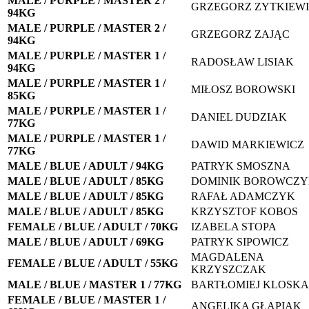
MALE / PURPLE / MASTER 2 /
GRZEGORZ ZYTKIEW
94KG
MALE / PURPLE / MASTER 2 /
GRZEGORZ ZAJĄC
94KG
MALE / PURPLE / MASTER 1 /
RADOSŁAW LISIAK
94KG
MALE / PURPLE / MASTER 1 /
MIŁOSZ BOROWSKI
85KG
MALE / PURPLE / MASTER 1 /
DANIEL DUDZIAK
77KG
MALE / PURPLE / MASTER 1 /
DAWID MARKIEWICZ
77KG
MALE / BLUE / ADULT / 94KG
PATRYK SMOSZNA
MALE / BLUE / ADULT / 85KG
DOMINIK BOROWCZ
MALE / BLUE / ADULT / 85KG
RAFAŁ ADAMCZYK
MALE / BLUE / ADULT / 85KG
KRZYSZTOF KOBOS
FEMALE / BLUE / ADULT / 70KG
IZABELA STOPA
MALE / BLUE / ADULT / 69KG
PATRYK SIPOWICZ
MAGDALENA
FEMALE / BLUE / ADULT / 55KG
KRZYSZCZAK
MALE / BLUE / MASTER 1 / 77KG
BARTŁOMIEJ KLOSKA
FEMALE / BLUE / MASTER 1 /
ANGELIKA GŁAPIAK