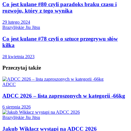
Co jest kulane #80 czyli paradoks braku czasu i
rozwoju, który z tego wynika
29 lutego 2024
Brazylijskie Jiu Jitsu
Co jest kulane #78 czyli o sztuce przegrywu słów
kilka
28 kwietnia 2023
Przeczytaj także
ADCC
ADCC 2026 – lista zaproszonych w kategorii -66kg
6 sierpnia 2026
Brazylijskie Jiu Jitsu
Jakub Wikłacz wystąpi na ADCC 2026