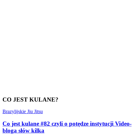
CO JEST KULANE?
Brazylijskie Jiu Jitsu
Co jest kulane #82 czyli o potędze instytucji Video-
bloga słów kilka