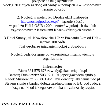
przejście na halę łącznikiem
Nocleg 30 złotych za dobę od osoby w pokojach 4 – 6 osobowych.
– łącznie 60 osób
2. Noclegi w motelu Po Drodze ul.11 Listopada
http://noclegipodrodze.pl/
– łącznie 35osób
w pobliżu Hali LOSIR / 200 metrów/ w pokojach dwu lub
trzyosobowych z łazienkami Koszt – 85złotych dziennie
3.Hotel Sunny , ul. Kowalewicka 12b w Poznaniu 3km od Hali –
łącznie 100 osób
75zł /osoba ze śniadaniem pokój 2-3osobowy
Noclegi będą dostępne po wcześniejszym zamówieniu u
organizatora.
Informacje:
Biuro 881 575 676 zawody@akademiajudo.pl
Barbarą Dubkiewicz 503 97 11 91 jopek@akademiajudo.pl
Radek Miśkiewicz 503 863 964 , miskiewicz@akademiajudo.pl
Stevens słynie z bardzo dobrze zaadaptowanego BJJ pod Judo, a
okazja nauki od takiego zawodnika nie zdarza się często.
CO JEST KULANE?