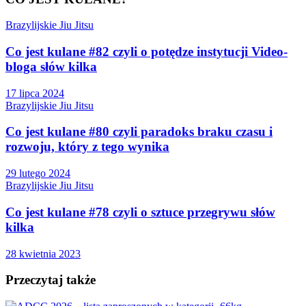
Brazylijskie Jiu Jitsu
Co jest kulane #82 czyli o potędze instytucji Video-
bloga słów kilka
17 lipca 2024
Brazylijskie Jiu Jitsu
Co jest kulane #80 czyli paradoks braku czasu i
rozwoju, który z tego wynika
29 lutego 2024
Brazylijskie Jiu Jitsu
Co jest kulane #78 czyli o sztuce przegrywu słów
kilka
28 kwietnia 2023
Przeczytaj także