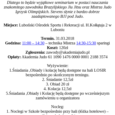
Dlatego to będzie wyjątkowe seminarium w postaci nauczania
znakomitego zawodnika Brazylijskiego Jiu Jitsu oraz Mistrza Judo
Igrzysk Olimpijskich.
Stevens słynie z bardzo dobrze
zaadaptowanego BJJ pod Judo.
Miejsce:
Luboński Ośrodek Sportu i Rekreacji ul. H.Kołłątaja 2 w
Luboniu
Termin.
31.03.2018
Godzina:
11:00 – 14:30
– technika Mistrza
14:30-15:30
sparingi
Koszt:
120zł
Zgłoszenia:
zawody@akademiajudo.pl
Opłaty:
Akademia Judo 61 1090 1476 0000 0001 2188 3574
Wyżywienie:
1.Śniadania ,Obiady i kolację będą dostępne na hali LOSIR
bezpośrednio po skończonym treningu.
2. Śniadanie 12,5zł
3. Obiad 20 zł
4. Kolacja 12,5zł
5.Śniadania ,Obiady i Kolację będą dostępne po wcześniejszym
zamówieniu u organizatora
Nocleg:
1. Noclegi w Szkole bezpośrednio przy hali (łóżka hotelowe) –