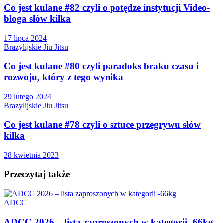
Co jest kulane #82 czyli o potędze instytucji Video-
bloga słów kilka
17 lipca 2024
Brazylijskie Jiu Jitsu
Co jest kulane #80 czyli paradoks braku czasu i
rozwoju, który z tego wynika
29 lutego 2024
Brazylijskie Jiu Jitsu
Co jest kulane #78 czyli o sztuce przegrywu słów
kilka
28 kwietnia 2023
Przeczytaj także
ADCC
ADCC 2026 – lista zaproszonych w kategorii -66kg