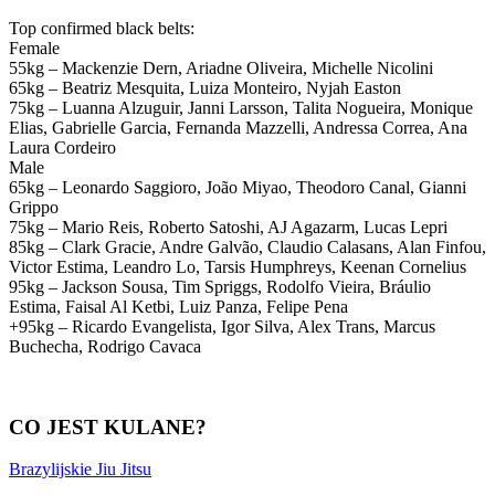
Top confirmed black belts:
Female
55kg – Mackenzie Dern, Ariadne Oliveira, Michelle Nicolini
65kg – Beatriz Mesquita, Luiza Monteiro, Nyjah Easton
75kg – Luanna Alzuguir, Janni Larsson, Talita Nogueira, Monique
Elias, Gabrielle Garcia, Fernanda Mazzelli, Andressa Correa, Ana
Laura Cordeiro
Male
65kg – Leonardo Saggioro, João Miyao, Theodoro Canal, Gianni
Grippo
75kg – Mario Reis, Roberto Satoshi, AJ Agazarm, Lucas Lepri
85kg – Clark Gracie, Andre Galvão, Claudio Calasans, Alan Finfou,
Victor Estima, Leandro Lo, Tarsis Humphreys, Keenan Cornelius
95kg – Jackson Sousa, Tim Spriggs, Rodolfo Vieira, Bráulio
Estima, Faisal Al Ketbi, Luiz Panza, Felipe Pena
+95kg – Ricardo Evangelista, Igor Silva, Alex Trans, Marcus
Buchecha, Rodrigo Cavaca
CO JEST KULANE?
Brazylijskie Jiu Jitsu