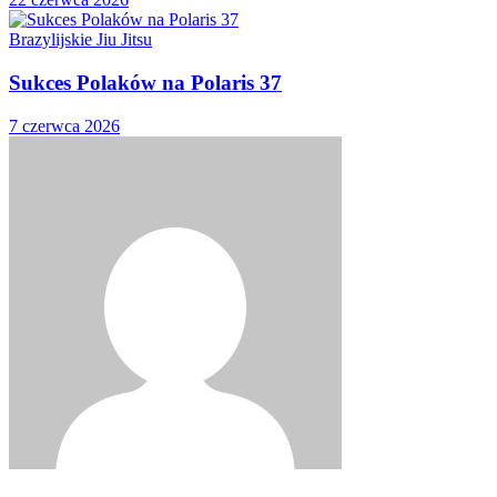
Brazylijskie Jiu Jitsu
Sukces Polaków na Polaris 37
7 czerwca 2026