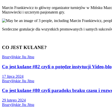
Marcin Frankiewicz to główny organizator turniejów w Mińsku Mazowi
Mazowiecki i szczerym pasjonatem gry.
Serdeczne gratulacje dla wszystkich promowanych i samych sukcesó
CO JEST KULANE?
Brazylijskie Jiu Jitsu
Co jest kulane #82 czyli o potędze instytucji Video-bl
17 lipca 2024
Brazylijskie Jiu Jitsu
Co jest kulane #80 czyli paradoks braku czasu i rozw
29 lutego 2024
Brazylijskie Jiu Jitsu