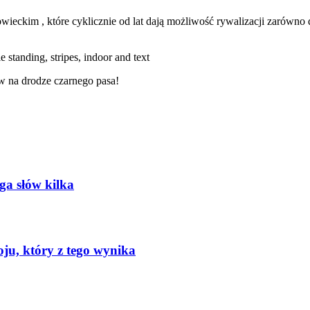
eckim , które cyklicznie od lat dają możliwość rywalizacji zarówno 
w na drodze czarnego pasa!
oga słów kilka
oju, który z tego wynika