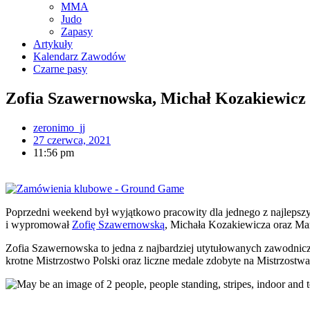
MMA
Judo
Zapasy
Artykuły
Kalendarz Zawodów
Czarne pasy
Zofia Szawernowska, Michał Kozakiewicz
zeronimo_jj
27 czerwca, 2021
11:56 pm
Poprzedni weekend był wyjątkowo pracowity dla jednego z najlepsz
i wypromował
Zofię Szawernowską
, Michała Kozakiewicza oraz Ma
Zofia Szawernowska to jedna z najbardziej utytułowanych zawodnicze
krotne Mistrzostwo Polski oraz liczne medale zdobyte na Mistrzost