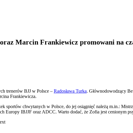
 oraz Marcin Frankiewicz promowani na cz
ych trenerów BJJ w Polsce –
Radosława Turka
. Głównodowodzący Bers
rcina Frankiewicza.
k sportów chwytanych w Polsce, do jej osiągnięć należą m.in.: Mistr
wach Europy IBJJF oraz ADCC. Warto dodać, że Zofia jest cenionym ps