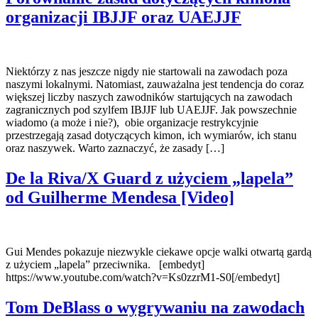
organizacji IBJJF oraz UAEJJF
Niektórzy z nas jeszcze nigdy nie startowali na zawodach poza
naszymi lokalnymi. Natomiast, zauważalna jest tendencja do coraz
większej liczby naszych zawodników startujących na zawodach
zagranicznych pod szylfem IBJJF lub UAEJJF. Jak powszechnie
wiadomo (a może i nie?), obie organizacje restrykcyjnie
przestrzegają zasad dotyczących kimon, ich wymiarów, ich stanu
oraz naszywek. Warto zaznaczyć, że zasady […]
De la Riva/X Guard z użyciem „lapela”
od Guilherme Mendesa [Video]
Gui Mendes pokazuje niezwykle ciekawe opcje walki otwartą gardą
z użyciem „lapela” przeciwnika. [embedyt]
https://www.youtube.com/watch?v=Ks0zzrM1-S0[/embedyt]
Tom DeBlass o wygrywaniu na zawodach