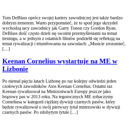
Tom DeBlass oprócz swojej kariery zawodniczej jest także bardzo
dobrym trenerem. Warto przypomnieć, że to spod jego skrzydeł
wychodzą tacy zawodnicy jak Garry Tonon czy Gordon Ryan.
DeBlass dość często dzieli się swoimi przemyśleniami na temat
treningu, a w jednym z ostatnich filmów podzielił się refleksją na
temat rywalizacji i triumfowania na zawodach: „Musicie zrozumieć,
[…]
Keenan Cornelius wystartuje na ME w
Lizbonie
Po niemal pięciu latach Lizbonę po raz kolejny odwiedzi jeden
czołowych zawodników Atos Keenan Cornelius. Ostatni raz
Keenan rywalizował na Mistrzostwach Europy jeszcze jako
brązowy pas w 2013 roku. Na tegorocznych ME zobaczymy
Corneliusa w kategorii ciężkiej dywizji czarnych pasów, który
będzie rywalizował o swój pierwszy tytuł mistrzowski w dywizji
czarnych pasów. Po zdobytym tytule […]