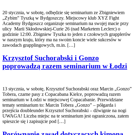
20 stycznia, w sobotę, odbędzie się seminarium ze Zbigniewiem
„Zybim” Tyszką w Bydgoszczy. Miejscowy klub XYZ Fight
Academy Bydgoszcz organizuje seminarium na swojej macie przy
ulicy Marii Skłodowskiej-Curie 26 (nad Marketem Leclerc) o
godzinie 12:00. Zbigniew Tyszka to jeden z czołowych grapplerów
w naszym kraju, który ma na swoim koncie wiele sukcesów w
zawodach grapplingowych, m.in. […]
Krzysztof Suchorabski i Gonzo
poprowadzą razem seminarium w Łodzi
13 stycznia, w sobotę, Krzysztof Suchorabski oraz Marcin „Gonzo”
Tobera, czarne pasy z Copacabana Kielce, poprowadzą razem
seminarium w Łodzi w miejscowej Copacabanie. Przewidziane
tematy seminarium to: Marcin Tobera „Gonzo” – półgarda i
przejścia doubleunder Krzysztof Suchorabski – dźwignie na nogi
UWAGA! Liczba miejsc na te seminarium jest ograniczona, zatem
spieszcie się i zapisujcie pod […]
Porównanie zasad dotyczących kimona