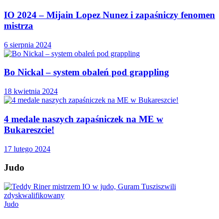
IO 2024 – Mijain Lopez Nunez i zapaśniczy fenomen
mistrza
6 sierpnia 2024
Bo Nickal – system obaleń pod grappling
18 kwietnia 2024
4 medale naszych zapaśniczek na ME w
Bukareszcie!
17 lutego 2024
Judo
Judo