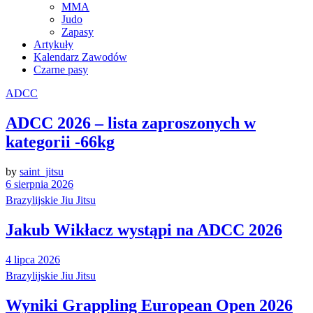
MMA
Judo
Zapasy
Artykuły
Kalendarz Zawodów
Czarne pasy
ADCC
ADCC 2026 – lista zaproszonych w
kategorii -66kg
by
saint_jitsu
6 sierpnia 2026
Brazylijskie Jiu Jitsu
Jakub Wikłacz wystąpi na ADCC 2026
4 lipca 2026
Brazylijskie Jiu Jitsu
Wyniki Grappling European Open 2026