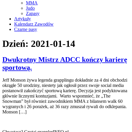
MMA
Judo
Zapasy
Artykuły
Kalendarz Zawodów
Czarne pasy
Dzień:
2021-01-14
Dwukrotny Mistrz ADCC kończy karierę
sportową.
Jeff Monson żywa legenda grapplingu dokładnie za 4 dni obchodzi
okrągłe 50 urodziny, niestety jak ogłosił przez swoje social media
postanowił zakończyć sportową karierę. Decyzja jest podyktowana
głównie licznymi kontuzjami. Warto wspomnieć, że „The
Snowman” był również zawodnikiem MMA z bilansem walk 60
wygranych i 26 porażek, aż 36 razy zmuszał rywali do odklepania.
Monson […]
Chwytasz? Czytaj grapplerINFO.pl