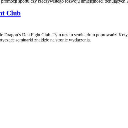
ku promocji sportu czy rzeczywistego rozwoju umiejętności trenujących 
ht Club
ibie Dragon’s Den Fight Club. Tym razem seminarium poprowadzi Krzys
dotyczące seminarki znajdzie na stronie wydarzenia.