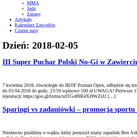
MMA
Judo
Zapasy
Artykuły
Kalendarz Zawodów
Czarne pasy
Dzień:
2018-02-05
III Super Puchar Polski No-Gi w Zawierci
7 kwietnia 2018, równoległe do IBJJF Poznan Open, odbędzie się trz
do 03.04.2018 do godz. 23:59 wpisowe 100 zł UWAGA! Pierwsze 1
rejestracji: https://goo.gl/forms/xdTGs89R4Xi9WZiJ2 […]
Sparingi vs zadaniówki – promocja sportu
Niedawno pisaliśmy o wątku, który poruszył znany zapaśnik Ben Askr