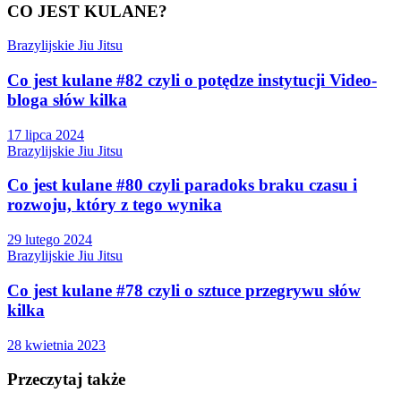
CO JEST KULANE?
Brazylijskie Jiu Jitsu
Co jest kulane #82 czyli o potędze instytucji Video-
bloga słów kilka
17 lipca 2024
Brazylijskie Jiu Jitsu
Co jest kulane #80 czyli paradoks braku czasu i
rozwoju, który z tego wynika
29 lutego 2024
Brazylijskie Jiu Jitsu
Co jest kulane #78 czyli o sztuce przegrywu słów
kilka
28 kwietnia 2023
Przeczytaj także