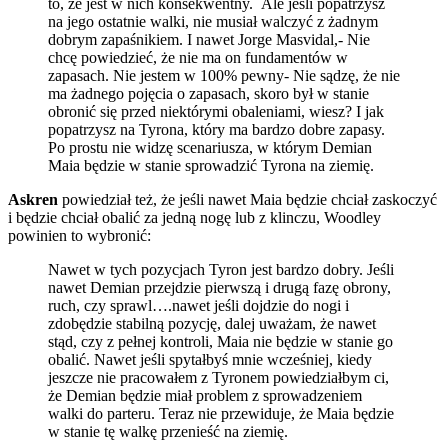
to, że jest w nich konsekwentny. Ale jeśli popatrzysz
na jego ostatnie walki, nie musiał walczyć z żadnym
dobrym zapaśnikiem. I nawet Jorge Masvidal,- Nie
chcę powiedzieć, że nie ma on fundamentów w
zapasach. Nie jestem w 100% pewny- Nie sądzę, że nie
ma żadnego pojęcia o zapasach, skoro był w stanie
obronić się przed niektórymi obaleniami, wiesz? I jak
popatrzysz na Tyrona, który ma bardzo dobre zapasy.
Po prostu nie widzę scenariusza, w którym Demian
Maia będzie w stanie sprowadzić Tyrona na ziemię.
Askren
powiedział też, że jeśli nawet Maia będzie chciał zaskoczyć
i będzie chciał obalić za jedną nogę lub z klinczu, Woodley
powinien to wybronić:
Nawet w tych pozycjach Tyron jest bardzo dobry. Jeśli
nawet Demian przejdzie pierwszą i drugą fazę obrony,
ruch, czy sprawl….nawet jeśli dojdzie do nogi i
zdobędzie stabilną pozycję, dalej uważam, że nawet
stąd, czy z pełnej kontroli, Maia nie będzie w stanie go
obalić. Nawet jeśli spytałbyś mnie wcześniej, kiedy
jeszcze nie pracowałem z Tyronem powiedziałbym ci,
że Demian będzie miał problem z sprowadzeniem
walki do parteru. Teraz nie przewiduje, że Maia będzie
w stanie tę walkę przenieść na ziemię.