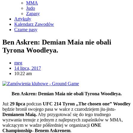
MMA
Judo
Zapasy
Artykuły
Kalendarz Zawodów
Czarne pasy
Ben Askren: Demian Maia nie obali
Tyrona Woodleya.
meg
14 lipca, 2017
10:22 am
Ben Askren: Demian Maia nie obali Tyrona Woodleya.
Już
29 lipca
podczas
UFC 214 Tyron ,,The chosen one” Woodley
będzie bronił swojego pasa w walce z czarodziejem jiu-jistu-
Demianem Maią.
Aby przygotować się do tego trudnego
wyzwania trenuje z jednym z najlepszych zapaśników w MMA,
walczącym w wadze półśredniej w organizacji
ONE
Championship- Benem Askrenem
.