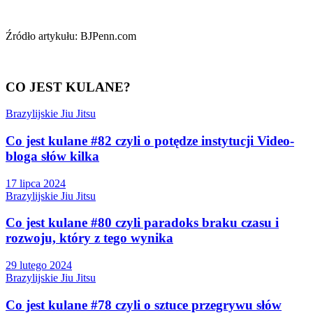
Źródło artykułu: BJPenn.com
CO JEST KULANE?
Brazylijskie Jiu Jitsu
Co jest kulane #82 czyli o potędze instytucji Video-
bloga słów kilka
17 lipca 2024
Brazylijskie Jiu Jitsu
Co jest kulane #80 czyli paradoks braku czasu i
rozwoju, który z tego wynika
29 lutego 2024
Brazylijskie Jiu Jitsu
Co jest kulane #78 czyli o sztuce przegrywu słów