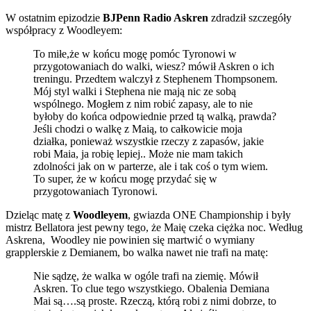
W ostatnim epizodzie
BJPenn Radio Askren
zdradził szczegóły
współpracy z Woodleyem:
To miłe,że w końcu mogę pomóc Tyronowi w
przygotowaniach do walki, wiesz? mówił Askren o ich
treningu. Przedtem walczył z Stephenem Thompsonem.
Mój styl walki i Stephena nie mają nic ze sobą
wspólnego. Mogłem z nim robić zapasy, ale to nie
byłoby do końca odpowiednie przed tą walką, prawda?
Jeśli chodzi o walkę z Maią, to całkowicie moja
działka, ponieważ wszystkie rzeczy z zapasów, jakie
robi Maia, ja robię lepiej.. Może nie mam takich
zdolności jak on w parterze, ale i tak coś o tym wiem.
To super, że w końcu mogę przydać się w
przygotowaniach Tyronowi.
Dzieląc matę z
Woodleyem
, gwiazda ONE Championship i były
mistrz Bellatora jest pewny tego, że Maię czeka ciężka noc. Według
Askrena, Woodley nie powinien się martwić o wymiany
grapplerskie z Demianem, bo walka nawet nie trafi na matę:
Nie sądzę, że walka w ogóle trafi na ziemię. Mówił
Askren. To clue tego wszystkiego. Obalenia Demiana
Mai są….są proste. Rzeczą, którą robi z nimi dobrze, to