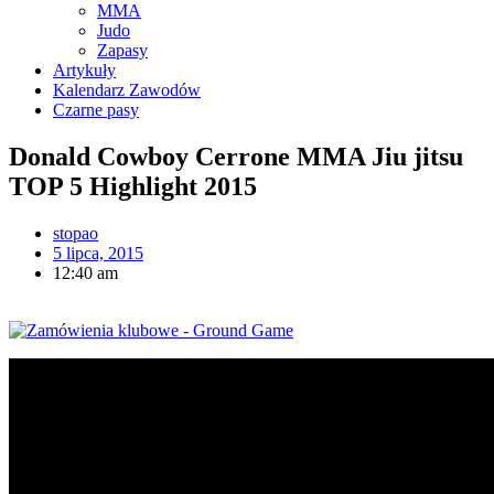
MMA
Judo
Zapasy
Artykuły
Kalendarz Zawodów
Czarne pasy
Donald Cowboy Cerrone MMA Jiu jitsu
TOP 5 Highlight 2015
stopao
5 lipca, 2015
12:40 am