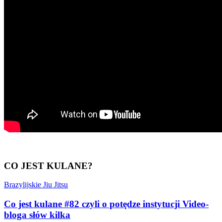
CO JEST KULANE?
Brazylijskie Jiu Jitsu
Co jest kulane #82 czyli o potędze instytucji Video-
bloga słów kilka