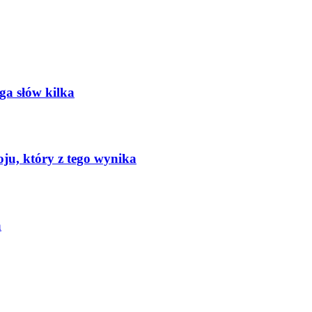
oga słów kilka
oju, który z tego wynika
a