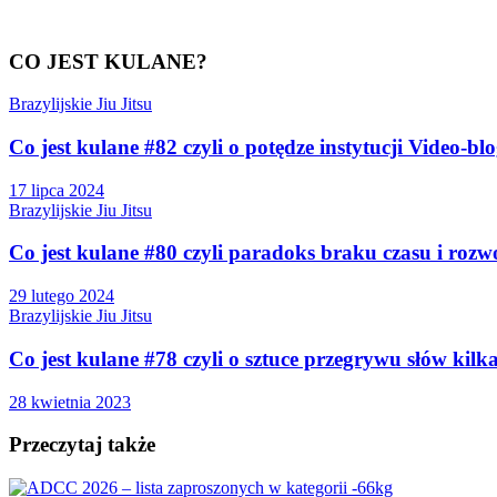
CO JEST KULANE?
Brazylijskie Jiu Jitsu
Co jest kulane #82 czyli o potędze instytucji Video-bl
17 lipca 2024
Brazylijskie Jiu Jitsu
Co jest kulane #80 czyli paradoks braku czasu i rozw
29 lutego 2024
Brazylijskie Jiu Jitsu
Co jest kulane #78 czyli o sztuce przegrywu słów kilk
28 kwietnia 2023
Przeczytaj także