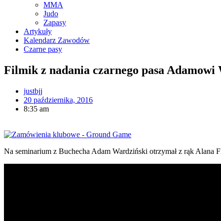
MMA
Judo
Zapasy
Artykuły
Kalendarz Zawodów
Czarne pasy
Filmik z nadania czarnego pasa Adamowi
justbjj
20 października, 2016
8:35 am
Na seminarium z Buchecha Adam Wardziński otrzymał z rąk Alana Fin