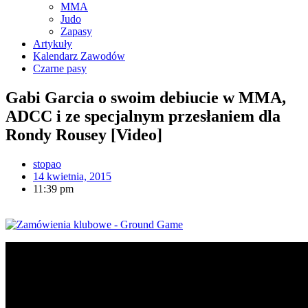
MMA
Judo
Zapasy
Artykuły
Kalendarz Zawodów
Czarne pasy
Gabi Garcia o swoim debiucie w MMA,
ADCC i ze specjalnym przesłaniem dla
Rondy Rousey [Video]
stopao
14 kwietnia, 2015
11:39 pm