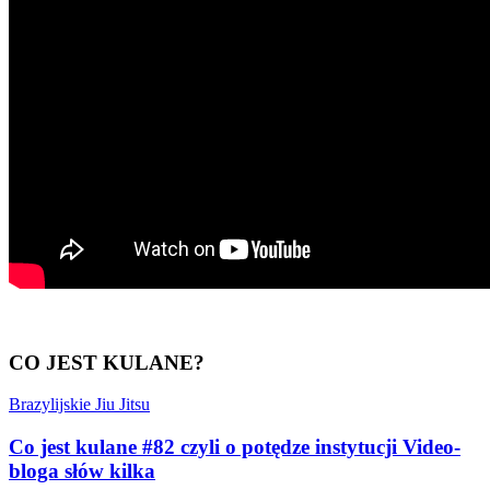
CO JEST KULANE?
Brazylijskie Jiu Jitsu
Co jest kulane #82 czyli o potędze instytucji Video-
bloga słów kilka