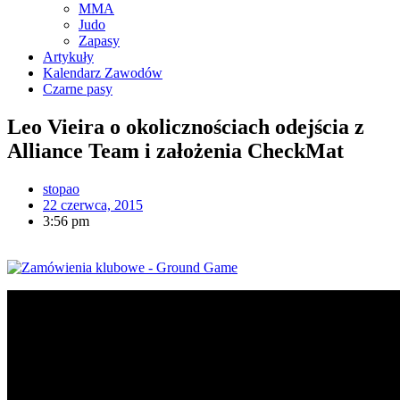
MMA
Judo
Zapasy
Artykuły
Kalendarz Zawodów
Czarne pasy
Leo Vieira o okolicznościach odejścia z
Alliance Team i założenia CheckMat
stopao
22 czerwca, 2015
3:56 pm