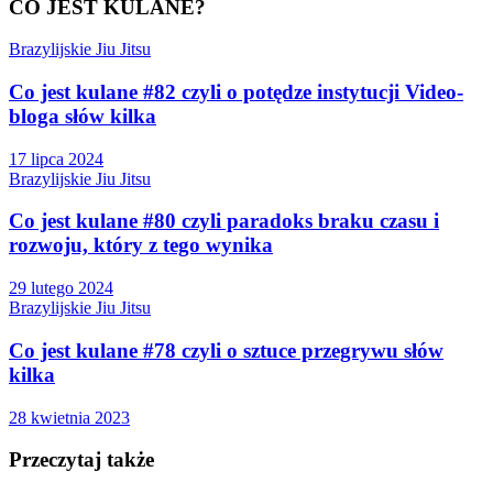
CO JEST KULANE?
Brazylijskie Jiu Jitsu
Co jest kulane #82 czyli o potędze instytucji Video-
bloga słów kilka
17 lipca 2024
Brazylijskie Jiu Jitsu
Co jest kulane #80 czyli paradoks braku czasu i
rozwoju, który z tego wynika
29 lutego 2024
Brazylijskie Jiu Jitsu
Co jest kulane #78 czyli o sztuce przegrywu słów
kilka
28 kwietnia 2023
Przeczytaj także