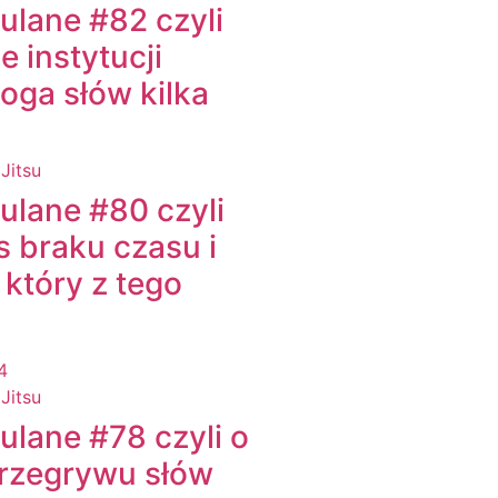
kulane #82 czyli
e instytucji
oga słów kilka
 Jitsu
kulane #80 czyli
 braku czasu i
 który z tego
4
 Jitsu
kulane #78 czyli o
przegrywu słów