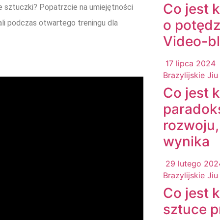
Co jest 
 sztuczki? Popatrzcie na umiejętności
o potędz
li podczas otwartego treningu dla
Video-bl
17 lipca 2024
Brazylijskie Jiu
Co jest 
paradoks
rozwoju,
wynika
29 lutego 202
Brazylijskie Jiu
Co jest 
sztuce 