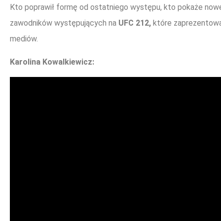
Kto poprawił formę od ostatniego występu, kto pokaże nowe
zawodników występujących na
UFC 212,
które zaprezentowa
mediów.
Karolina Kowalkiewicz: