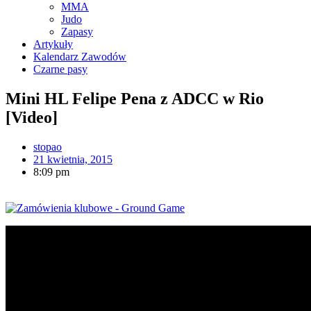
MMA
Judo
Zapasy
Artykuły
Kalendarz Zawodów
Czarne pasy
Mini HL Felipe Pena z ADCC w Rio
[Video]
stopao
21 kwietnia, 2015
8:09 pm