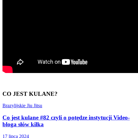
CO JEST KULANE?
Brazylijskie Jiu Jitsu
Co jest kulane #82 czyli o potędze instytucji Video-
bloga słów kilka
17 lipca 2024