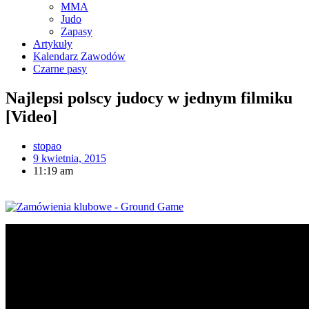
MMA
Judo
Zapasy
Artykuły
Kalendarz Zawodów
Czarne pasy
Najlepsi polscy judocy w jednym filmiku
[Video]
stopao
9 kwietnia, 2015
11:19 am