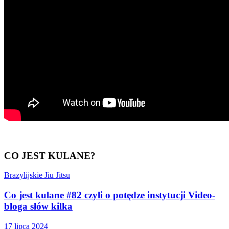
CO JEST KULANE?
Brazylijskie Jiu Jitsu
Co jest kulane #82 czyli o potędze instytucji Video-
bloga słów kilka
17 lipca 2024