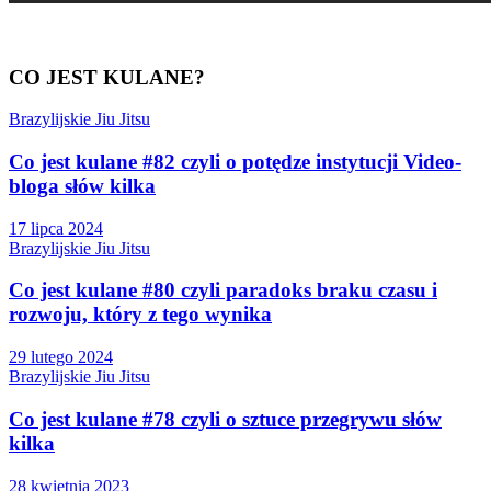
CO JEST KULANE?
Brazylijskie Jiu Jitsu
Co jest kulane #82 czyli o potędze instytucji Video-
bloga słów kilka
17 lipca 2024
Brazylijskie Jiu Jitsu
Co jest kulane #80 czyli paradoks braku czasu i
rozwoju, który z tego wynika
29 lutego 2024
Brazylijskie Jiu Jitsu
Co jest kulane #78 czyli o sztuce przegrywu słów
kilka
28 kwietnia 2023