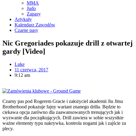
MMA
Judo
Zapasy
Artykuły
Kalendarz Zawodów
Czarne pasy
Nic Gregoriades pokazuje drill z otwartej
gardy [Video]
Luke
11 czerwca, 2017
9:12 am
Czarny pas pod Rogerem Gracie i założyciel akademii Jiu Jitsu
Brotherhood pokazuje fajny wariant znanego drilla. Będzie to
ciekawa opcja zarówno dla zaawansowanych trenujących jak i
wyzwanie dla początkujących. Drill zawiera w sobie wszystkie
ważne elementy typu nakrywka, kontrola nogami jak i zajście za
plecy.