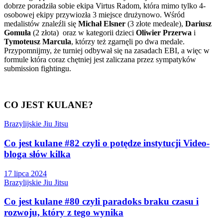
dobrze poradziła sobie ekipa Virtus Radom, która mimo tylko 4-
osobowej ekipy przywiozła 3 miejsce drużynowo. Wśród
medalistów znaleźli się
Michał Elsner
(3 złote medeale),
Dariusz
Gomuła
(2 złota) oraz w kategorii dzieci
Oliwier Przerwa
i
Tymoteusz Marcula
, którzy też zgarnęli po dwa medale.
Przypomnijmy, że turniej odbywał się na zasadach EBI, a więc w
formule która coraz chętniej jest zaliczana przez sympatyków
submission fightingu.
CO JEST KULANE?
Brazylijskie Jiu Jitsu
Co jest kulane #82 czyli o potędze instytucji Video-
bloga słów kilka
17 lipca 2024
Brazylijskie Jiu Jitsu
Co jest kulane #80 czyli paradoks braku czasu i
rozwoju, który z tego wynika