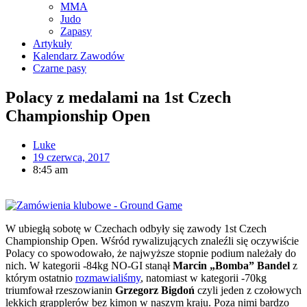
MMA
Judo
Zapasy
Artykuły
Kalendarz Zawodów
Czarne pasy
Polacy z medalami na 1st Czech
Championship Open
Luke
19 czerwca, 2017
8:45 am
W ubiegłą sobotę w Czechach odbyły się zawody 1st Czech
Championship Open. Wśród rywalizujących znaleźli się oczywiście
Polacy co spowodowało, że najwyższe stopnie podium należały do
nich. W kategorii -84kg NO-GI stanął
Marcin „Bomba” Bandel
z
którym ostatnio
rozmawialiśmy
, natomiast w kategorii -70kg
triumfował rzeszowianin
Grzegorz Bigdoń
czyli jeden z czołowych
lekkich grapplerów bez kimon w naszym kraju. Poza nimi bardzo