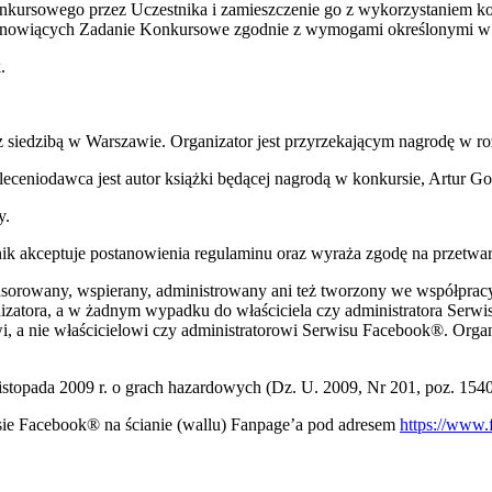
kursowego przez Uczestnika i zamieszczenie go z wykorzystaniem k
anowiących Zadanie Konkursowe zgodnie z wymogami określonymi w 
.
 z siedzibą w Warszawie. Organizator jest przyrzekającym nagrodę w 
leceniodawca jest autor książki będącej nagrodą w konkursie, Artur Go
y.
stnik akceptuje postanowienia regulaminu oraz wyraża zgodę na przet
onsorowany, wspierany, administrowany ani też tworzony we współprac
zatora, a w żadnym wypadku do właściciela czy administratora Serw
 a nie właścicielowi czy administratorowi Serwisu Facebook®. Organi
listopada 2009 r. o grach hazardowych (Dz. U. 2009, Nr 201, poz. 154
ie Facebook® na ścianie (wallu) Fanpage’a pod adresem
https://www.