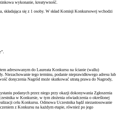
uzinkowa wykonanie, kreatywność.
, składająca się z 1 osoby. W skład Komisji Konkursowej wchodzi
e”.
atem adresowanym do Laureata Konkursu na ścianie (wallu)
y. Niezachowanie tego terminu, podanie nieprawidłowego adresu lub
iwość doręczenia Nagród może skutkować utratą prawa do Nagrody,
ystaniu podanych przez niego przy okazji dokonywania Zgłoszenia
estnika w Konkursie, w tym złożenia oświadczenia o określonej
realizacji celu Konkursu. Odmowa Uczestnika bądź niezastosowanie
czeniem z Konkursu na każdym etapie, również po jego