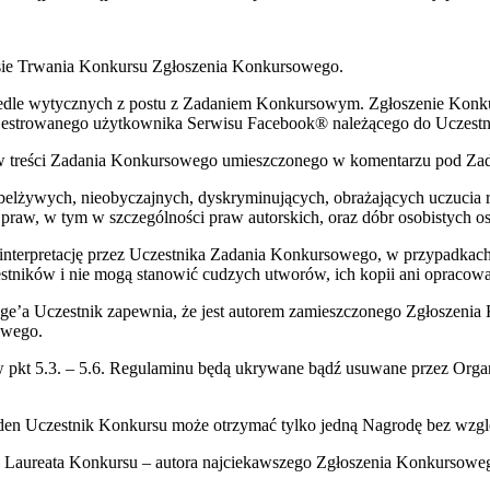
sie Trwania Konkursu Zgłoszenia Konkursowego.
wedle wytycznych z postu z Zadaniem Konkursowym. Zgłoszenie Kon
estrowanego użytkownika Serwisu Facebook® należącego do Uczestn
ą w treści Zadania Konkursowego umieszczonego w komentarzu pod 
belżywych, nieobyczajnych, dyskryminujących, obrażających uczucia r
raw, w tym w szczególności praw autorskich, oraz dóbr osobistych os
 interpretację przez Uczestnika Zadania Konkursowego, w przypadka
tników i nie mogą stanowić cudzych utworów, ich kopii ani opracowa
e’a Uczestnik zapewnia, że jest autorem zamieszczonego Zgłoszenia 
owego.
kt 5.3. – 5.6. Regulaminu będą ukrywane bądź usuwane przez Organiz
 jeden Uczestnik Konkursu może otrzymać tylko jedną Nagrodę bez wz
 Laureata Konkursu – autora najciekawszego Zgłoszenia Konkursowe