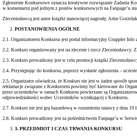
Zgłoszenie Konkursowe oznacza kreatywne rozwiązanie Zadania Kon
w komentarzu pod jednym z postów konkursowych na Fanpage’u st
Zleceniodawcą jest autor książki stanowiącej nagrodę: Artur Gorzelak
POSTANOWIENIA OGÓLNE
2.1. Organizatorem Konkursu jest portal informacyjny Grappler Info
2.2. Konkurs organizowany jest na zlecenie i rzecz Zleceniodawcy. Z
2.3. Konkurs prowadzony jest w celu promocji książki Zleceniodawc
2.4. Przystępując do konkursu, poprzez wysłanie zgłoszenia – ucze
2.5. Organizator oświadcza, że Konkurs nie jest w żaden sposób sp
reklamacje związane z Konkursem powinny być kierowane do Organi
przez uczestników w ramach Konkursu powierzane są Organizatorowi,
odpowiedzialności wobec Uczestników wynikającej z Konkursu.
2.7. Konkurs nie jest grą hazardową w rozumieniu ustawy z dnia 19 
2.8. Konkurs prowadzony jest za pośrednictwem Fanpage’a w Serwis
3
. PRZEDMIOT I CZAS TRWANIA KONKURSU