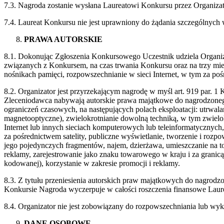
7.3. Nagroda zostanie wysłana Laureatowi Konkursu przez Organizat
7.4. Laureat Konkursu nie jest uprawniony do żądania szczególnych
PRAWA AUTORSKIE
8.1. Dokonując Zgłoszenia Konkursowego Uczestnik udziela Organiza
związanych z Konkursem, na czas trwania Konkursu oraz na trzy mies
nośnikach pamięci, rozpowszechnianie w sieci Internet, w tym za po
8.2. Organizator jest przyrzekającym nagrodę w myśl art. 919 par.
Zleceniodawca nabywają autorskie prawa majątkowe do nagrodzoneg
ograniczeń czasowych, na następujących polach eksploatacji: utrwa
magnetooptyczne), zwielokrotnianie dowolną techniką, w tym zwielo
Internet lub innych sieciach komputerowych lub teleinformatyczny
za pośrednictwem satelity, publiczne wyświetlanie, tworzenie i roz
jego pojedynczych fragmentów, najem, dzierżawa, umieszczanie na
reklamy, zarejestrowanie jako znaku towarowego w kraju i za granic
kodowanej), korzystanie w zakresie promocji i reklamy.
8.3. Z tytułu przeniesienia autorskich praw majątkowych do nagro
Konkursie Nagroda wyczerpuje w całości roszczenia finansowe Laur
8.4. Organizator nie jest zobowiązany do rozpowszechniania lub w
DANE OSOBOWE