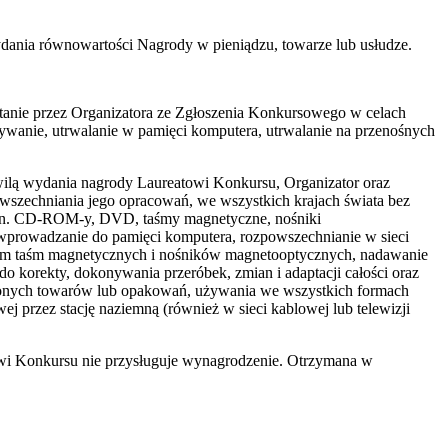
ydania równowartości Nagrody w pieniądzu, towarze lub usłudze.
stanie przez Organizatora ze Zgłoszenia Konkursowego w celach
sywanie, utrwalanie w pamięci komputera, utrwalanie na przenośnych
hwilą wydania nagrody Laureatowi Konkursu, Organizator oraz
szechniania jego opracowań, we wszystkich krajach świata bez
(m.in. CD-ROM-y, DVD, taśmy magnetyczne, nośniki
 wprowadzanie do pamięci komputera, rozpowszechnianie w sieci
niem taśm magnetycznych i nośników magnetooptycznych, nadawanie
o korekty, dokonywania przeróbek, zmian i adaptacji całości oraz
czonych towarów lub opakowań, używania we wszystkich formach
j przez stację naziemną (również w sieci kablowej lub telewizji
owi Konkursu nie przysługuje wynagrodzenie. Otrzymana w