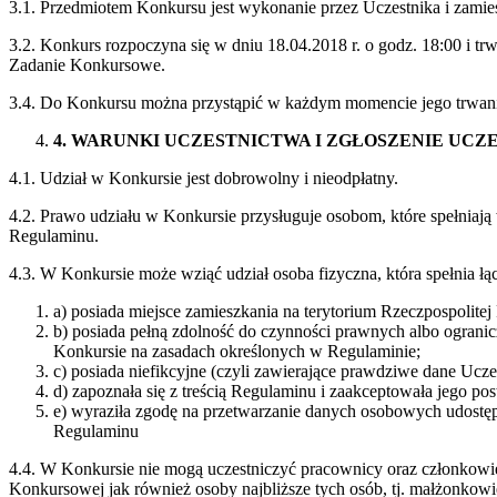
3.1. Przedmiotem Konkursu jest wykonanie przez Uczestnika i zam
3.2. Konkurs rozpoczyna się w dniu 18.04.2018 r. o godz. 18:00 i t
Zadanie Konkursowe.
3.4. Do Konkursu można przystąpić w każdym momencie jego trwan
4
. WARUNKI UCZESTNICTWA I ZGŁOSZENIE UCZ
4.1. Udział w Konkursie jest dobrowolny i nieodpłatny.
4.2. Prawo udziału w Konkursie przysługuje osobom, które spełniają
Regulaminu.
4.3. W Konkursie może wziąć udział osoba fizyczna, która spełnia łą
a) posiada miejsce zamieszkania na terytorium Rzeczpospolitej 
b) posiada pełną zdolność do czynności prawnych albo ograni
Konkursie na zasadach określonych w Regulaminie;
c) posiada niefikcyjne (czyli zawierające prawdziwe dane Uc
d) zapoznała się z treścią Regulaminu i zaakceptowała jego po
e) wyraziła zgodę na przetwarzanie danych osobowych udostę
Regulaminu
4.4. W Konkursie nie mogą uczestniczyć pracownicy oraz członkowi
Konkursowej jak również osoby najbliższe tych osób, tj. małżonkowi