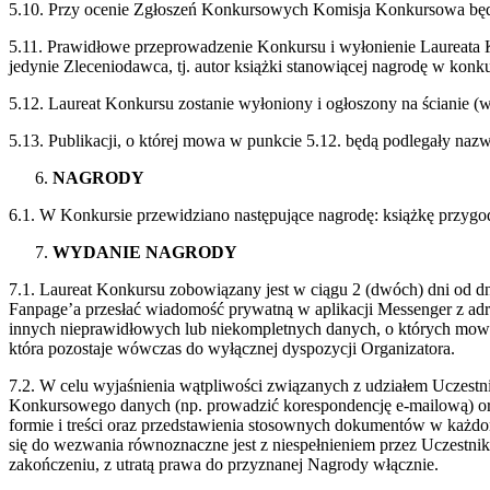
5.10. Przy ocenie Zgłoszeń Konkursowych Komisja Konkursowa będzi
5.11. Prawidłowe przeprowadzenie Konkursu i wyłonienie Laureata
jedynie Zleceniodawca, tj. autor książki stanowiącej nagrodę w konku
5.12. Laureat Konkursu zostanie wyłoniony i ogłoszony na ścianie (
5.13. Publikacji, o której mowa w punkcie 5.12. będą podlegały 
NAGRODY
6.1. W Konkursie przewidziano następujące nagrodę: książkę przygo
WYDANIE NAGRODY
7.1. Laureat Konkursu zobowiązany jest w ciągu 2 (dwóch) dni od d
Fanpage’a przesłać wiadomość prywatną w aplikacji Messenger z ad
innych nieprawidłowych lub niekompletnych danych, o których mow
która pozostaje wówczas do wyłącznej dyspozycji Organizatora.
7.2. W celu wyjaśnienia wątpliwości związanych z udziałem Uczest
Konkursowego danych (np. prowadzić korespondencję e-mailową) ora
formie i treści oraz przedstawienia stosownych dokumentów w każdo
się do wezwania równoznaczne jest z niespełnieniem przez Uczestn
zakończeniu, z utratą prawa do przyznanej Nagrody włącznie.