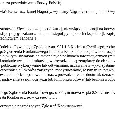
ora za pośrednictwem Poczty Polskiej.
 właściwości uzyskanej Nagrody, wymiany Nagrody na inną, ani też w
torowi i Zleceniodawcy nieodpłatnej, niewyłącznej licencji na korzy
iące po jego zakończeniu, na następujących polach eksploatacji: zapi
średnictwem Fanpage’a.
 1 Kodeksu Cywilnego. Zgodnie z art. 921 § 3 Kodeksu Cywilnego, z c
o Zgłoszenia Konkursowego Laureata Konkursu oraz prawa do rozpow
lanie, w tym utrwalanie na materialnych nośnikach informatycznych 
krotnianie techniką drukarską, wprowadzanie egzemplarzy do obrotu,
ch, publiczne wykonywanie lub odtwarzanie, nadawanie z wykorzysta
powszechnianie utworów zależnych, modyfikowanie, w tym m.in. prawo d
 towarach lub ich opakowaniu oraz wprowadzanie do obrotu tak ozna
ą, nadawanie za pomocą wizji lub fonii przewodowej lub bezprzewodowe
dzonego Zgłoszenia Konkursowego, o którym mowa w pkt 8.3, Laureat
eata Konkursu z powyższego tytułu.
ykorzystania nagrodzonych Zgłoszeń Konkursowych.