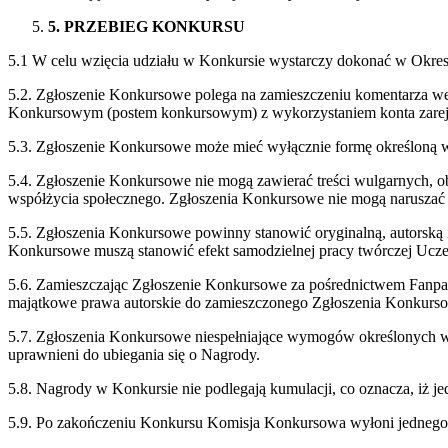
5
. PRZEBIEG KONKURSU
5.1 W celu wzięcia udziału w Konkursie wystarczy dokonać w Okre
5.2. Zgłoszenie Konkursowe polega na zamieszczeniu komentarza 
Konkursowym (postem konkursowym) z wykorzystaniem konta zarej
5.3. Zgłoszenie Konkursowe może mieć wyłącznie formę określon
5.4. Zgłoszenie Konkursowe nie mogą zawierać treści wulgarnych, o
współżycia społecznego. Zgłoszenia Konkursowe nie mogą naruszać p
5.5. Zgłoszenia Konkursowe powinny stanowić oryginalną, autorską
Konkursowe muszą stanowić efekt samodzielnej pracy twórczej Uczes
5.6. Zamieszczając Zgłoszenie Konkursowe za pośrednictwem Fanpag
majątkowe prawa autorskie do zamieszczonego Zgłoszenia Konkurs
5.7. Zgłoszenia Konkursowe niespełniające wymogów określonych w p
uprawnieni do ubiegania się o Nagrody.
5.8. Nagrody w Konkursie nie podlegają kumulacji, co oznacza, iż
5.9. Po zakończeniu Konkursu Komisja Konkursowa wyłoni jednego