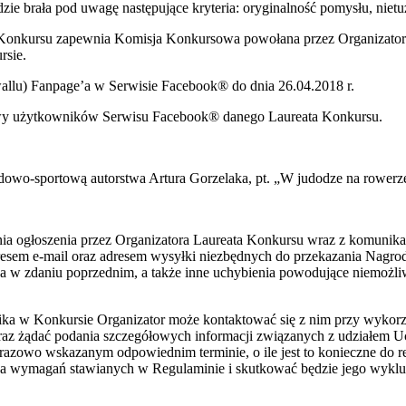
e brała pod uwagę następujące kryteria: oryginalność pomysłu, niet
 Konkursu zapewnia Komisja Konkursowa powołana przez Organizatora
rsie.
wallu) Fanpage’a w Serwisie Facebook® do dnia 26.04.2018 r.
nazwy użytkowników Serwisu Facebook® danego Laureata Konkursu.
dowo-sportową autorstwa Artura Gorzelaka, pt. „W judodze na rowerz
nia ogłoszenia przez Organizatora Laureata Konkursu wraz z komunik
resem e-mail oraz adresem wysyłki niezbędnych do przekazania Nagrod
a w zdaniu poprzednim, a także inne uchybienia powodujące niemożl
nika w Konkursie Organizator może kontaktować się z nim przy wykorz
z żądać podania szczegółowych informacji związanych z udziałem Ucz
razowo wskazanym odpowiednim terminie, o ile jest to konieczne do 
ika wymagań stawianych w Regulaminie i skutkować będzie jego wyklu