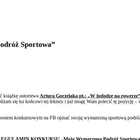
odróż Sportowa”
ć książkę autorstwa
Artura Gorzelaka pt.: „W judodze na rowerze
żam się ku końcowi tej lektury i już mogę Wam polecić tę pozycję – w
postem konkursowym na FB opisać swoją wymarzoną sportową podróż, 
REGULAMIN KONKURSU „Moja Wymarzona Podróż Sportowa