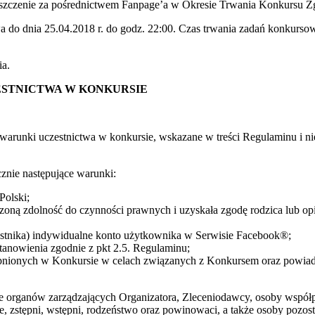
ieszczenie za pośrednictwem Fanpage’a w Okresie Trwania Konkursu
rwa do dnia 25.04.2018 r. do godz. 22:00. Czas trwania zadań konkurs
ia.
ESTNICTWA W KONKURSIE
 warunki uczestnictwa w konkursie, wskazane w treści Regulaminu i ni
cznie następujące warunki:
Polski;
czoną zdolność do czynności prawnych i uzyskała zgodę rodzica lub o
zestnika) indywidualne konto użytkownika w Serwisie Facebook®;
stanowienia zgodnie z pkt 2.5. Regulaminu;
pnionych w Konkursie w celach związanych z Konkursem oraz powiado
e organów zarządzających Organizatora, Zleceniodawcy, osoby współp
e, zstępni, wstępni, rodzeństwo oraz powinowaci, a także osoby pozos