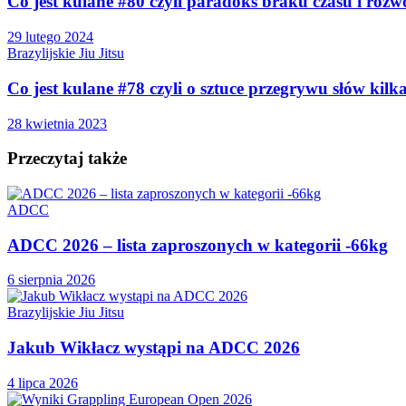
Co jest kulane #80 czyli paradoks braku czasu i rozw
29 lutego 2024
Brazylijskie Jiu Jitsu
Co jest kulane #78 czyli o sztuce przegrywu słów kilk
28 kwietnia 2023
Przeczytaj także
ADCC
ADCC 2026 – lista zaproszonych w kategorii -66kg
6 sierpnia 2026
Brazylijskie Jiu Jitsu
Jakub Wikłacz wystąpi na ADCC 2026
4 lipca 2026