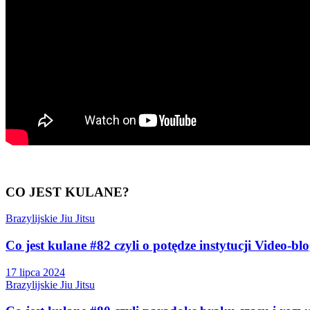
CO JEST KULANE?
Brazylijskie Jiu Jitsu
Co jest kulane #82 czyli o potędze instytucji Video-bl
17 lipca 2024
Brazylijskie Jiu Jitsu