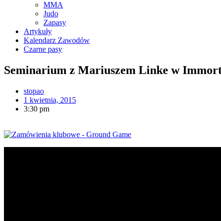
MMA
Judo
Zapasy
Artykuły
Kalendarz Zawodów
Czarne pasy
Seminarium z Mariuszem Linke w Immort
stopao
1 kwietnia, 2015
3:30 pm