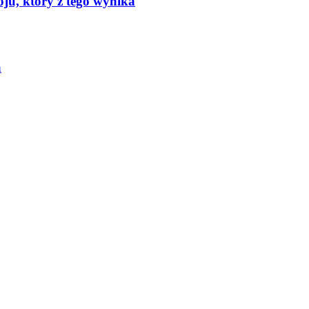
oju, który z tego wynika
a