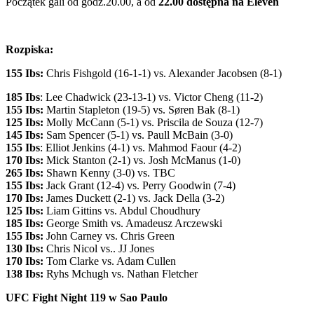
Początek gali od godz.20.00, a od
22.00 dostępna na Eleven
Rozpiska:
155 Ibs:
Chris Fishgold (16-1-1) vs. Alexander Jacobsen (8-1)
185 Ibs
: Lee Chadwick (23-13-1) vs. Victor Cheng (11-2)
155 Ibs:
Martin Stapleton (19-5) vs. Søren Bak (8-1)
125 Ibs:
Molly McCann (5-1) vs. Priscila de Souza (12-7)
145 Ibs:
Sam Spencer (5-1) vs. Paull McBain (3-0)
155 Ibs
: Elliot Jenkins (4-1) vs. Mahmod Faour (4-2)
170 Ibs:
Mick Stanton (2-1) vs. Josh McManus (1-0)
265 Ibs:
Shawn Kenny (3-0) vs. TBC
155 Ibs:
Jack Grant (12-4) vs. Perry Goodwin (7-4)
170 Ibs:
James Duckett (2-1) vs. Jack Della (3-2)
125 Ibs:
Liam Gittins vs. Abdul Choudhury
185 Ibs:
George Smith vs. Amadeusz Arczewski
155 Ibs:
John Carney vs. Chris Green
130 Ibs:
Chris Nicol vs.. JJ Jones
170 Ibs:
Tom Clarke vs. Adam Cullen
138 Ibs:
Ryhs Mchugh vs. Nathan Fletcher
UFC Fight Night 119 w Sao Paulo