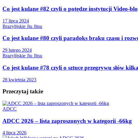
Co jest kulane #82 czyli o potędze instytucji Video-bl
17 lipca 2024
Brazylijskie Jiu Jitsu
Co jest kulane #80 czyli paradoks braku czasu i rozw
29 lutego 2024
Brazylijskie Jiu Jitsu
Co jest kulane #78 czyli o sztuce przegrywu słów kilk
28 kwietnia 2023
Przeczytaj także
ADCC
ADCC 2026 – lista zaproszonych w kategorii -66kg
4 lipca 2026