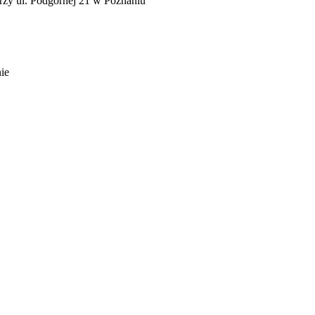
zy ul. Podgórnej 21 w Poznaniu
ie