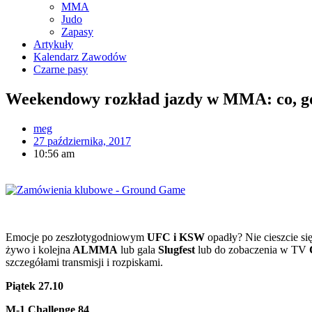
MMA
Judo
Zapasy
Artykuły
Kalendarz Zawodów
Czarne pasy
Weekendowy rozkład jazdy w MMA: co, gdz
meg
27 października, 2017
10:56 am
Emocje po zeszłotygodniowym
UFC i KSW
opadły? Nie cieszcie si
żywo i kolejna
ALMMA
lub gala
Slugfest
lub do zobaczenia w TV
szczegółami transmisji i rozpiskami.
Piątek 27.10
M-1 Challenge 84