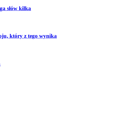
oga słów kilka
oju, który z tego wynika
a