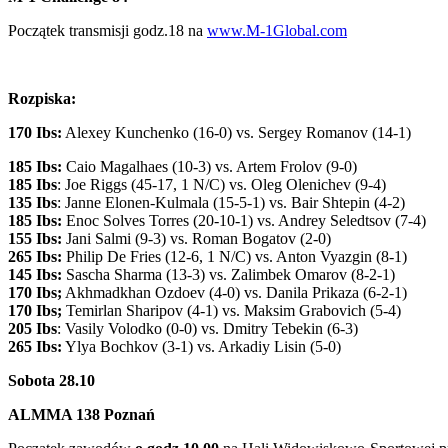
Początek transmisji godz.18 na
www.M-1Global.com
Rozpiska:
170 Ibs:
Alexey Kunchenko (16-0) vs. Sergey Romanov (14-1)
185 Ibs:
Caio Magalhaes (10-3) vs. Artem Frolov (9-0)
185 Ibs
: Joe Riggs (45-17, 1 N/C) vs. Oleg Olenichev (9-4)
135 Ibs
: Janne Elonen-Kulmala (15-5-1) vs. Bair Shtepin (4-2)
185 Ibs:
Enoc Solves Torres (20-10-1) vs. Andrey Seledtsov (7-4)
155 Ibs:
Jani Salmi (9-3) vs. Roman Bogatov (2-0)
265 Ibs:
Philip De Fries (12-6, 1 N/C) vs. Anton Vyazgin (8-1)
145 Ibs:
Sascha Sharma (13-3) vs. Zalimbek Omarov (8-2-1)
170 Ibs;
Akhmadkhan Ozdoev (4-0) vs. Danila Prikaza (6-2-1)
170 Ibs;
Temirlan Sharipov (4-1) vs. Maksim Grabovich (5-4)
205 Ibs
: Vasily Volodko (0-0) vs. Dmitry Tebekin (6-3)
265 Ibs:
Ylya Bochkov (3-1) vs. Arkadiy Lisin (5-0)
Sobota 28.10
ALMMA 138 Poznań