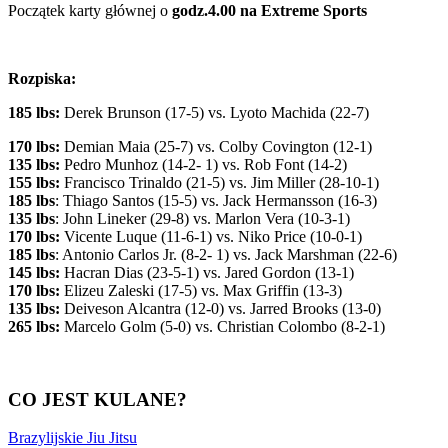
Początek karty głównej o
godz.4.00 na Extreme Sports
Rozpiska:
185 lbs:
Derek Brunson (17-5) vs. Lyoto Machida (22-7)
170 lbs:
Demian Maia (25-7) vs. Colby Covington (12-1)
135 lbs:
Pedro Munhoz (14-2- 1) vs. Rob Font (14-2)
155 lbs:
Francisco Trinaldo (21-5) vs. Jim Miller (28-10-1)
185 lbs
: Thiago Santos (15-5) vs. Jack Hermansson (16-3)
135 lbs
: John Lineker (29-8) vs. Marlon Vera (10-3-1)
170 lbs:
Vicente Luque (11-6-1) vs. Niko Price (10-0-1)
185 lbs
: Antonio Carlos Jr. (8-2- 1) vs. Jack Marshman (22-6)
145 lbs:
Hacran Dias (23-5-1) vs. Jared Gordon (13-1)
170 lbs:
Elizeu Zaleski (17-5) vs. Max Griffin (13-3)
135 lbs:
Deiveson Alcantra (12-0) vs. Jarred Brooks (13-0)
265 lbs:
Marcelo Golm (5-0) vs. Christian Colombo (8-2-1)
CO JEST KULANE?
Brazylijskie Jiu Jitsu