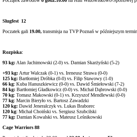
Początek zawodów
o godz.10.00
na Hali Widowiskowo-Sportowej pr
Slugfest 12
Poczatek gali
19.00,
transmisja na TVP Poznań w późniejszym termin
Rozpiska
:
93 kg:
Alan Jachimowski (2-0) vs. Damian Skarżyński (5-2)
+93 kg:
Artur Walczak (0-1) vs. Ireneusz Strawa (0-0)
125 kg:
Bartłomiej Dróbka (0-0) vs. Filip Stawowy (1-0)
66 kg
: Kuba Hanuszkiewicz (0-0) vs. Dawid Śmiełowski (7-2)
84 kg:
Bartłomiej Gładkowicz (0-0) vs. Michał Dąbrowski (0-0)
70 kg
: Tomasz Makowski (0-1) vs. Krzyszof Mendlewski (0-0)
77 kg
: Marcin Bieryło vs. Bartosz Zawadzki
120 kg:
Dawid Jeneralczyk vs. Lukas Braborec
120 kg
: Michał Choiński vs. Sergiusz Szubcilski
77 kg:
Damian Kowalski vs. Mateusz Leśnikowski
Cage Warriors 88