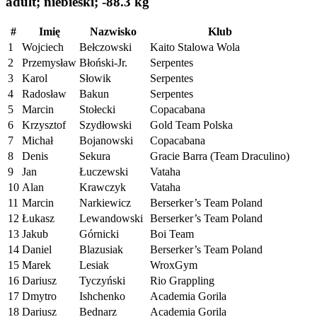
adult; niebieski; -88.3 kg
#
Imię
Nazwisko
Klub
1
Wojciech
Bełczowski
Kaito Stalowa Wola
2
Przemysław
Błoński-Jr.
Serpentes
3
Karol
Słowik
Serpentes
4
Radosław
Bakun
Serpentes
5
Marcin
Stołecki
Copacabana
6
Krzysztof
Szydłowski
Gold Team Polska
7
Michał
Bojanowski
Copacabana
8
Denis
Sekura
Gracie Barra (Team Draculino)
9
Jan
Łuczewski
Vataha
10
Alan
Krawczyk
Vataha
11
Marcin
Narkiewicz
Berserker’s Team Poland
12
Łukasz
Lewandowski
Berserker’s Team Poland
13
Jakub
Górnicki
Boi Team
14
Daniel
Blazusiak
Berserker’s Team Poland
15
Marek
Lesiak
WroxGym
16
Dariusz
Tyczyński
Rio Grappling
17
Dmytro
Ishchenko
Academia Gorila
18
Dariusz
Bednarz
Academia Gorila