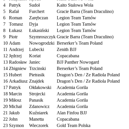
4
Patryk
Sudoł
Kaito Stalowa Wola
5
Rafał
Furchert
Gracie Barra (Team Draculino)
6
Roman
Zarębczan
Legion Team Tarnów
7
Tomasz
Dyja
Legion Team Tarnów
8
Łukasz
Łukasiński
Legion Team Tarnów
9
Piotr
Szymroszczyk
Gracie Barra (Team Draculino)
10
Adam
Nowogrodzki
Berserker’s Team Poland
11
Andrzej
Lubecki
Zenith BJJ
12
Jędrzej
Koriat
Copacabana
13
Radosław
Janiec
BJJ Panther Nowogard
14
Zbigniew
Trzcinski
Berserker’s Team Poland
15
Hubert
Pietrasik
Dragon’s Den / Ze Radiola Poland
16
Arkadiusz
Znajdek
Dragon’s Den / Ze Radiola Poland
17
Patryk
Ołdakowski
Academia Gorila
18
Marcin
Strojecki
Academia Gorila
19
Miłosz
Panasik
Academia Gorila
20
Michał
Zdanowicz
Academia Gorila
21
Jakub
Kuźniarek
Alan Finfou BJJ
22
John
Manetta
Copacabana
23
Szymon
Wieczorek
Gold Team Polska