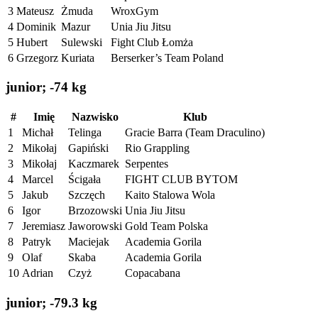
3
Mateusz
Żmuda
WroxGym
4
Dominik
Mazur
Unia Jiu Jitsu
5
Hubert
Sulewski
Fight Club Łomża
6
Grzegorz
Kuriata
Berserker’s Team Poland
junior; -74 kg
#
Imię
Nazwisko
Klub
1
Michał
Telinga
Gracie Barra (Team Draculino)
2
Mikołaj
Gapiński
Rio Grappling
3
Mikołaj
Kaczmarek
Serpentes
4
Marcel
Ścigała
FIGHT CLUB BYTOM
5
Jakub
Szczęch
Kaito Stalowa Wola
6
Igor
Brzozowski
Unia Jiu Jitsu
7
Jeremiasz
Jaworowski
Gold Team Polska
8
Patryk
Maciejak
Academia Gorila
9
Olaf
Skaba
Academia Gorila
10
Adrian
Czyż
Copacabana
junior; -79.3 kg