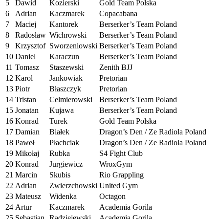
5
Dawid
Kozierski
Gold Team Polska
6
Adrian
Kaczmarek
Copacabana
7
Maciej
Kantorek
Berserker’s Team Poland
8
Radosław
Wichrowski
Berserker’s Team Poland
9
Krzysztof
Sworzeniowski
Berserker’s Team Poland
10
Daniel
Karaczun
Berserker’s Team Poland
11
Tomasz
Staszewski
Zenith BJJ
12
Karol
Jankowiak
Pretorian
13
Piotr
Błaszczyk
Pretorian
14
Tristan
Celmierowski
Berserker’s Team Poland
15
Jonatan
Kujawa
Berserker’s Team Poland
16
Konrad
Turek
Gold Team Polska
17
Damian
Białek
Dragon’s Den / Ze Radiola Poland
18
Paweł
Płachciak
Dragon’s Den / Ze Radiola Poland
19
Mikołaj
Rubka
S4 Fight Club
20
Konrad
Jurgiewicz
WroxGym
21
Marcin
Skubis
Rio Grappling
22
Adrian
Zwierzchowski
United Gym
23
Mateusz
Widenka
Octagon
24
Artur
Kaczmarek
Academia Gorila
25
Sebastian
Radziejewski
Academia Gorila