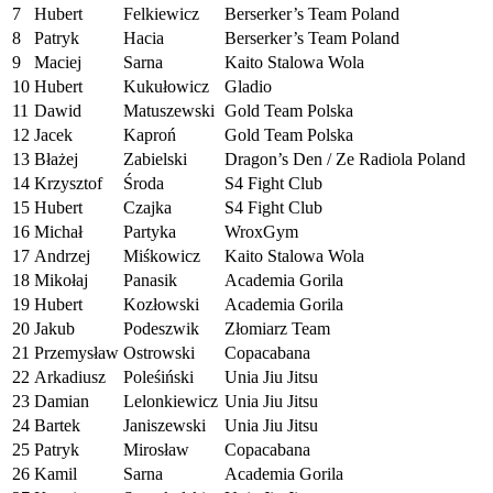
7
Hubert
Felkiewicz
Berserker’s Team Poland
8
Patryk
Hacia
Berserker’s Team Poland
9
Maciej
Sarna
Kaito Stalowa Wola
10
Hubert
Kukułowicz
Gladio
11
Dawid
Matuszewski
Gold Team Polska
12
Jacek
Kaproń
Gold Team Polska
13
Błażej
Zabielski
Dragon’s Den / Ze Radiola Poland
14
Krzysztof
Środa
S4 Fight Club
15
Hubert
Czajka
S4 Fight Club
16
Michał
Partyka
WroxGym
17
Andrzej
Miśkowicz
Kaito Stalowa Wola
18
Mikołaj
Panasik
Academia Gorila
19
Hubert
Kozłowski
Academia Gorila
20
Jakub
Podeszwik
Złomiarz Team
21
Przemysław
Ostrowski
Copacabana
22
Arkadiusz
Poleśiński
Unia Jiu Jitsu
23
Damian
Lelonkiewicz
Unia Jiu Jitsu
24
Bartek
Janiszewski
Unia Jiu Jitsu
25
Patryk
Mirosław
Copacabana
26
Kamil
Sarna
Academia Gorila