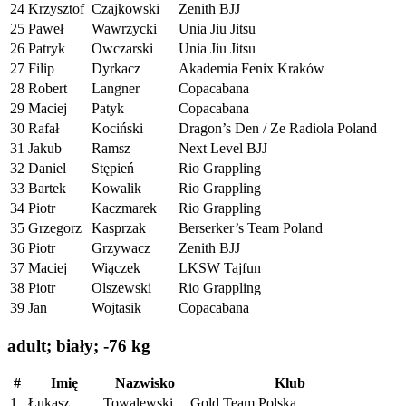
24
Krzysztof
Czajkowski
Zenith BJJ
25
Paweł
Wawrzycki
Unia Jiu Jitsu
26
Patryk
Owczarski
Unia Jiu Jitsu
27
Filip
Dyrkacz
Akademia Fenix Kraków
28
Robert
Langner
Copacabana
29
Maciej
Patyk
Copacabana
30
Rafał
Kociński
Dragon’s Den / Ze Radiola Poland
31
Jakub
Ramsz
Next Level BJJ
32
Daniel
Stępień
Rio Grappling
33
Bartek
Kowalik
Rio Grappling
34
Piotr
Kaczmarek
Rio Grappling
35
Grzegorz
Kasprzak
Berserker’s Team Poland
36
Piotr
Grzywacz
Zenith BJJ
37
Maciej
Wiączek
LKSW Tajfun
38
Piotr
Olszewski
Rio Grappling
39
Jan
Wojtasik
Copacabana
adult; biały; -76 kg
#
Imię
Nazwisko
Klub
1
Łukasz
Towalewski
Gold Team Polska