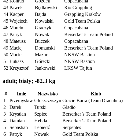
42
Konrad
Gozdek
Copacabana
43
Paweł
Będkowski
Rio Grappling
44
Kacper
Bajda
Grappling Kraków
45
Wojciech
Kowalski
Gold Team Polska
46
Marcin
Graczyk
Copacabana
47
Patryk
Nowak
Berserker’s Team Poland
48
Mateusz
Buczek
Copacabana
49
Maciej
Domański
Berserker’s Team Poland
50
Maciej
Mazur
NKSW Bastion
51
Łukasz
Górecki
NKSW Bastion
52
Krzysztof
Jankowski
LKSW Tajfun
adult; biały; -82.3 kg
#
Imię
Nazwisko
Klub
1
Przemysław
Głuszczyszyn
Gracie Barra (Team Draculino)
2
Darek
Turski
Gladio
3
Krystian
Szpiec
Berserker’s Team Poland
4
Damian
Hebda
Berserker’s Team Poland
5
Sebastian
Lebiedź
Serpentes
6
Patryk
Nowak
Gold Team Polska