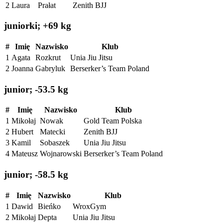
2
Laura
Prałat
Zenith BJJ
juniorki; +69 kg
#
Imię
Nazwisko
Klub
1
Agata
Rozkrut
Unia Jiu Jitsu
2
Joanna
Gabryluk
Berserker’s Team Poland
junior; -53.5 kg
#
Imię
Nazwisko
Klub
1
Mikołaj
Nowak
Gold Team Polska
2
Hubert
Matecki
Zenith BJJ
3
Kamil
Sobaszek
Unia Jiu Jitsu
4
Mateusz
Wojnarowski
Berserker’s Team Poland
junior; -58.5 kg
#
Imię
Nazwisko
Klub
1
Dawid
Bieńko
WroxGym
2
Mikołaj
Depta
Unia Jiu Jitsu