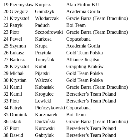
19
Przemysław
Kurpisz
Alan Finfou BJJ
20
Grzegorz
Gamdzyk
Academia Gorila
21
Krzysztof
Włodarczak
Gracie Barra (Team Draculino)
22
Patryk
Paduch
Boi Team
23
Piotr
Szczodrowski
Gracie Barra (Team Draculino)
24
Paweł
Karkosa
Copacabana
25
Szymon
Krupa
Academia Gorila
26
Łukasz
Przytuła
Gold Team Polska
27
Bartosz
Tomyślak
Alliance Jiu-jitsu
28
Krzysztof
Kubit
Grappling Kraków
29
Michał
Pijarski
Gold Team Polska
30
Krystian
Walczak
Gold Team Polska
31
Kamil
Kubasiak
Gracie Barra (Team Draculino)
32
Kamil
Krogulec
Berserker’s Team Poland
33
Piotr
Lewicki
Berserker’s Team Poland
34
Patryk
Pieńczykowski
Copacabana
35
Dominik
Kaczmarek
Boi Team
36
Jakub
Dudziński
Gracie Barra (Team Draculino)
37
Piotr
Kurowski
Berserker’s Team Poland
38
Dawid
Gabryluk
Berserker’s Team Poland