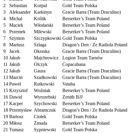
2
Sebastian
Korpal
Gold Team Polska
3
Aleksander
Karkinyn
Gracie Barra (Team Draculino)
4
Michal
Królik
Berserker’s Team Poland
5
Maciek
Włodarski
Berserker’s Team Poland
6
Przemek
Milewski
Berserker’s Team Poland
7
Szymon
Szczypkowski
Gold Team Polska
8
Mariusz
Szlaga
Dragon’s Den / Ze Radiola Poland
9
Jacek
Okraska
Gracie Barra (Team Draculino)
10
Jakub
Majchrowicz
Legion Team Tarnów
11
Jakub
Olczyk
Copacabana
12
Jakub
Gaura
Gracie Barra (Team Draculino)
13
Marcin
Szadkowski
Gracie Barra (Team Draculino)
14
Paweł
Rutkowski
Vataha
15
Krzysztof
Woźniak
Berserker’s Team Poland
16
Dawid
Wyrozebski
Zenith BJJ
17
Kacper
Szychowski
Berserker’s Team Poland
18
Przemyslaw
Abramczuk
Dragon’s Den / Ze Radiola Poland
19
Bartosz
Ciołek
Gold Team Polska
20
Miłosz
Żmuda
Berserker’s Team Poland
21
Tomasz
Sypniewski
Gold Team Polska