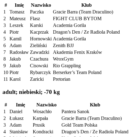
#
Imię
Nazwisko
Klub
1
Tomasz
Paczka
Gracie Barra (Team Draculino)
2
Mateusz
Flasz
FIGHT CLUB BYTOM
3
Leszek
Karski
Academia Gorila
4
Piotr
Kacprzak
Dragon’s Den / Ze Radiola Poland
5
Kamil
Hornowski
Academia Gorila
6
Adam
Zieliński
Zenith BJJ
7
Radosław
Zawadzki
Akademia Fenix Kraków
8
Jakub
Czachura
WroxGym
9
Jakub
Cisowski
Rio Grappling
10
Piotr
Rybarczyk
Berserker’s Team Poland
11
Karol
Zaricki
Pretorian
adult; niebieski; -70 kg
#
Imię
Nazwisko
Klub
1
Daniel
Wosachło
Pantera Sanok
2
Łukasz
Karpała
Gracie Barra (Team Draculino)
3
Adam
Prusik
Gold Team Polska
4
Stanisław
Kondracki
Dragon’s Den / Ze Radiola Poland