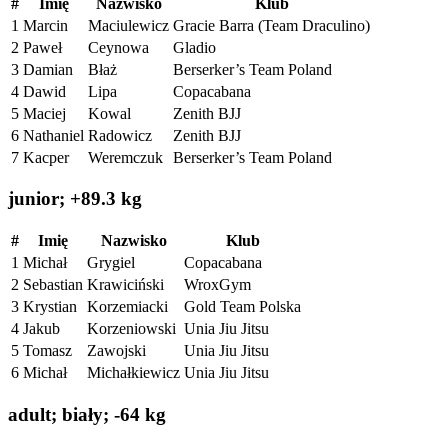
#
Imię
Nazwisko
Klub
1
Marcin
Maciulewicz
Gracie Barra (Team Draculino)
2
Paweł
Ceynowa
Gladio
3
Damian
Błaż
Berserker’s Team Poland
4
Dawid
Lipa
Copacabana
5
Maciej
Kowal
Zenith BJJ
6
Nathaniel
Radowicz
Zenith BJJ
7
Kacper
Weremczuk
Berserker’s Team Poland
junior; +89.3 kg
#
Imię
Nazwisko
Klub
1
Michał
Grygiel
Copacabana
2
Sebastian
Krawiciński
WroxGym
3
Krystian
Korzemiacki
Gold Team Polska
4
Jakub
Korzeniowski
Unia Jiu Jitsu
5
Tomasz
Zawojski
Unia Jiu Jitsu
6
Michał
Michałkiewicz
Unia Jiu Jitsu
adult; biały; -64 kg