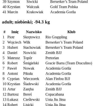
39
Szymon
Siwicki
Berserker’s Team Poland
40
Krystian
Walczak
Gold Team Polska
41
Marcin
Krakowiak
Academia Gorila
adult; niebieski; -94.3 kg
#
Imię
Nazwisko
Klub
1
Piotr
Skrętowicz
Rio Grappling
2
Wojciech
Wilk
Berserker’s Team Poland
3
Hubert
Stachowiak
Berserker’s Team Poland
4
Daniel
Nowicki
Zenith BJJ
5
Mateusz
Topór
Pretorian
6
Robert
Śmigielski
Gracie Barra (Team Draculino)
7
Paweł
Nowak
Academia Gorila
8
Antoni
Pikuła
Academia Gorila
9
Cyprian
Wieczorek
Alan Finfou BJJ
10
Krystian
Śladewski
Academia Gorila
11
Artur
Zaręba
Zenith BJJ
12
Bartosz
Bereś
Copacabana
13
Łukasz
Cieślewski
Unia Jiu Jitsu
14
Robert
Lisicki
Unia Jiu Jitsu