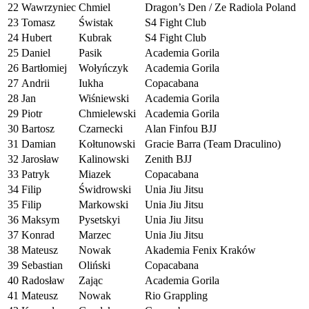
22
Wawrzyniec
Chmiel
Dragon’s Den / Ze Radiola Poland
23
Tomasz
Świstak
S4 Fight Club
24
Hubert
Kubrak
S4 Fight Club
25
Daniel
Pasik
Academia Gorila
26
Bartłomiej
Wołyńczyk
Academia Gorila
27
Andrii
Iukha
Copacabana
28
Jan
Wiśniewski
Academia Gorila
29
Piotr
Chmielewski
Academia Gorila
30
Bartosz
Czarnecki
Alan Finfou BJJ
31
Damian
Kołtunowski
Gracie Barra (Team Draculino)
32
Jarosław
Kalinowski
Zenith BJJ
33
Patryk
Miazek
Copacabana
34
Filip
Świdrowski
Unia Jiu Jitsu
35
Filip
Markowski
Unia Jiu Jitsu
36
Maksym
Pysetskyi
Unia Jiu Jitsu
37
Konrad
Marzec
Unia Jiu Jitsu
38
Mateusz
Nowak
Akademia Fenix Kraków
39
Sebastian
Oliński
Copacabana
40
Radosław
Zając
Academia Gorila
41
Mateusz
Nowak
Rio Grappling