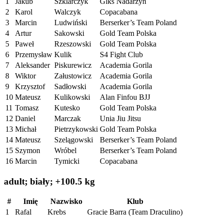
1
Jakub
Szklarczyk
Glks Nadarzyn
2
Karol
Walczyk
Copacabana
3
Marcin
Ludwiński
Berserker’s Team Poland
4
Artur
Sakowski
Gold Team Polska
5
Paweł
Rzeszowski
Gold Team Polska
6
Przemysław
Kulik
S4 Fight Club
7
Aleksander
Piskurewicz
Academia Gorila
8
Wiktor
Załustowicz
Academia Gorila
9
Krzysztof
Sadłowski
Academia Gorila
10
Mateusz
Kulikowski
Alan Finfou BJJ
11
Tomasz
Kutesko
Gold Team Polska
12
Daniel
Marczak
Unia Jiu Jitsu
13
Michał
Pietrzykowski
Gold Team Polska
14
Mateusz
Szelągowski
Berserker’s Team Poland
15
Szymon
Wróbel
Berserker’s Team Poland
16
Marcin
Tymicki
Copacabana
adult; biały; +100.5 kg
#
Imię
Nazwisko
Klub
1
Rafal
Krebs
Gracie Barra (Team Draculino)