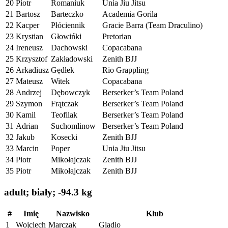
20
Piotr
Romaniuk
Unia Jiu Jitsu
21
Bartosz
Barteczko
Academia Gorila
22
Kacper
Płóciennik
Gracie Barra (Team Draculino)
23
Krystian
Głowińki
Pretorian
24
Ireneusz
Dachowski
Copacabana
25
Krzysztof
Zakładowski
Zenith BJJ
26
Arkadiusz
Gędłek
Rio Grappling
27
Mateusz
Witek
Copacabana
28
Andrzej
Dębowczyk
Berserker’s Team Poland
29
Szymon
Frątczak
Berserker’s Team Poland
30
Kamil
Teofilak
Berserker’s Team Poland
31
Adrian
Suchomlinow
Berserker’s Team Poland
32
Jakub
Kosecki
Zenith BJJ
33
Marcin
Poper
Unia Jiu Jitsu
34
Piotr
Mikołajczak
Zenith BJJ
35
Piotr
Mikołajczak
Zenith BJJ
adult; biały; -94.3 kg
#
Imię
Nazwisko
Klub
1
Wojciech
Marczak
Gladio