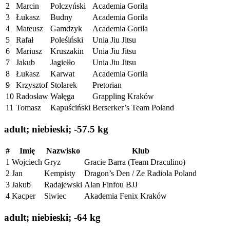
2
Marcin
Polczyński
Academia Gorila
3
Łukasz
Budny
Academia Gorila
4
Mateusz
Gamdzyk
Academia Gorila
5
Rafał
Poleśiński
Unia Jiu Jitsu
6
Mariusz
Kruszakin
Unia Jiu Jitsu
7
Jakub
Jagiełło
Unia Jiu Jitsu
8
Łukasz
Karwat
Academia Gorila
9
Krzysztof
Stolarek
Pretorian
10
Radosław
Wałęga
Grappling Kraków
11
Tomasz
Kapuściński
Berserker’s Team Poland
adult; niebieski; -57.5 kg
#
Imię
Nazwisko
Klub
1
Wojciech
Gryz
Gracie Barra (Team Draculino)
2
Jan
Kempisty
Dragon’s Den / Ze Radiola Poland
3
Jakub
Radajewski
Alan Finfou BJJ
4
Kacper
Siwiec
Akademia Fenix Kraków
adult; niebieski; -64 kg