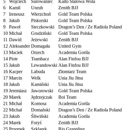
5
Wojciech
Surowaniec
Kaito Stalowa Wola
6
Kamil
Unruh
Zenith BJJ
7
Ireneusz
Wierzchoń
Gold Team Polska
8
Jakub
Piskorski
Gold Team Polska
9
Paweł
Steczkowski
Dragon’s Den / Ze Radiola Poland
10
Michał
Grudziński
Gold Team Polska
11
Dawid
Jeżewski
Zenith BJJ
12
Aleksander
Domagała
United Gym
13
Maciek
Orzech
Academia Gorila
14
Piotr
Trambacz
Alan Finfou BJJ
15
Jakub
Lewandowski
Alan Finfou BJJ
16
Kacper
Labuda
Złomiarz Team
17
Marcin
Welk
Unia Jiu Jitsu
18
Jakub
Kamiński
Unia Jiu Jitsu
19
Jeremiasz
Jaworowski
Gold Team Polska
20
Marek
Jędrzejczak
Boi Team
21
Michał
Komosa
Academia Gorila
22
Michał
Domański
Dragon’s Den / Ze Radiola Poland
23
Jakub
Śliwiński
Academia Gorila
24
Marek
Foryś
Zenith BJJ
25
Przemek
Szklarek
Rio Grappling