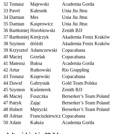
32
Tomasz
Majewski
Academia Gorila
33
Pavel
Kalesnik
Unia Jiu Jitsu
34
Damian
Mes
Unia Jiu Jitsu
35
Damian
Kasprowicz
Unia Jiu Jitsu
36
Bartłomiej
Horobiowski
Zenith BJJ
37
Bartłomiej
Kirejczyk
Akademia Fenix Kraków
38
Szymon
dróżdż
Akademia Fenix Kraków
39
Krzysztof
Adamczewski
Copacabana
40
Maciej
Grzelak
Copacabana
41
Mateusz
Buksa
Academia Gorila
42
Artur
Rutkowski
Rio Grappling
43
Tomasz
Krajewski
Copacabana
44
Dawid
Gabrysiak
Gold Team Polska
45
Szymon
Kuśmierek
Zenith BJJ
46
Maciej
Foszczka
Berserker’s Team Poland
47
Patryk
Zając
Berserker’s Team Poland
48
Hubert
Mętrycki
Berserker’s Team Poland
49
Adrian
Franciszkiewicz
Copacabana
50
Adam
Kałuża
Academia Gorila