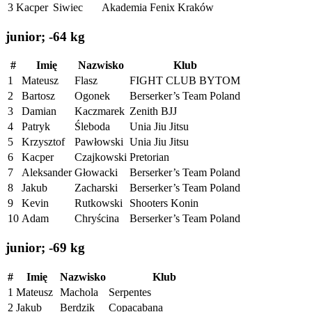
3
Kacper
Siwiec
Akademia Fenix Kraków
junior; -64 kg
#
Imię
Nazwisko
Klub
1
Mateusz
Flasz
FIGHT CLUB BYTOM
2
Bartosz
Ogonek
Berserker’s Team Poland
3
Damian
Kaczmarek
Zenith BJJ
4
Patryk
Śleboda
Unia Jiu Jitsu
5
Krzysztof
Pawłowski
Unia Jiu Jitsu
6
Kacper
Czajkowski
Pretorian
7
Aleksander
Głowacki
Berserker’s Team Poland
8
Jakub
Zacharski
Berserker’s Team Poland
9
Kevin
Rutkowski
Shooters Konin
10
Adam
Chryścina
Berserker’s Team Poland
junior; -69 kg
#
Imię
Nazwisko
Klub
1
Mateusz
Machola
Serpentes
2
Jakub
Berdzik
Copacabana