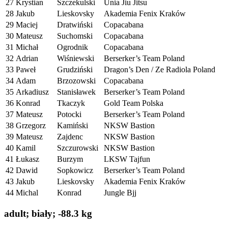
27
Krystian
Szczekulski
Unia Jiu Jitsu
28
Jakub
Lieskovsky
Akademia Fenix Kraków
29
Maciej
Dratwiński
Copacabana
30
Mateusz
Suchomski
Copacabana
31
Michał
Ogrodnik
Copacabana
32
Adrian
Wiśniewski
Berserker’s Team Poland
33
Paweł
Grudziński
Dragon’s Den / Ze Radiola Poland
34
Adam
Brzozowski
Copacabana
35
Arkadiusz
Stanisławek
Berserker’s Team Poland
36
Konrad
Tkaczyk
Gold Team Polska
37
Mateusz
Potocki
Berserker’s Team Poland
38
Grzegorz
Kamiński
NKSW Bastion
39
Mateusz
Zajdenc
NKSW Bastion
40
Kamil
Szczurowski
NKSW Bastion
41
Łukasz
Burzym
LKSW Tajfun
42
Dawid
Sopkowicz
Berserker’s Team Poland
43
Jakub
Lieskovsky
Akademia Fenix Kraków
44
Michal
Konrad
Jungle Bjj
adult; biały; -88.3 kg