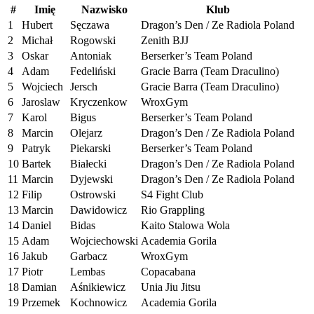
#
Imię
Nazwisko
Klub
1
Hubert
Sęczawa
Dragon’s Den / Ze Radiola Poland
2
Michał
Rogowski
Zenith BJJ
3
Oskar
Antoniak
Berserker’s Team Poland
4
Adam
Fedeliński
Gracie Barra (Team Draculino)
5
Wojciech
Jersch
Gracie Barra (Team Draculino)
6
Jaroslaw
Kryczenkow
WroxGym
7
Karol
Bigus
Berserker’s Team Poland
8
Marcin
Olejarz
Dragon’s Den / Ze Radiola Poland
9
Patryk
Piekarski
Berserker’s Team Poland
10
Bartek
Białecki
Dragon’s Den / Ze Radiola Poland
11
Marcin
Dyjewski
Dragon’s Den / Ze Radiola Poland
12
Filip
Ostrowski
S4 Fight Club
13
Marcin
Dawidowicz
Rio Grappling
14
Daniel
Bidas
Kaito Stalowa Wola
15
Adam
Wojciechowski
Academia Gorila
16
Jakub
Garbacz
WroxGym
17
Piotr
Lembas
Copacabana
18
Damian
Aśnikiewicz
Unia Jiu Jitsu
19
Przemek
Kochnowicz
Academia Gorila