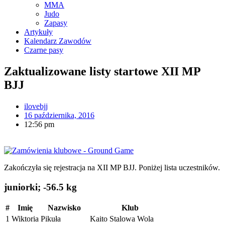
MMA
Judo
Zapasy
Artykuły
Kalendarz Zawodów
Czarne pasy
Zaktualizowane listy startowe XII MP
BJJ
ilovebjj
16 października, 2016
12:56 pm
Zakończyła się rejestracja na XII MP BJJ. Poniżej lista uczestników.
juniorki; -56.5 kg
#
Imię
Nazwisko
Klub
1
Wiktoria
Pikuła
Kaito Stalowa Wola