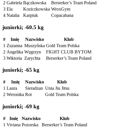
2
Gabriela
Bączkowska
Berserker’s Team Poland
3
Ela
Koziczkowska
WroxGym
4
Natalia
Karpiuk
Copacabana
juniorki; -60.5 kg
#
Imię
Nazwisko
Klub
1
Zuzanna
Muszyńska
Gold Team Polska
2
Angelika
Węgrzyn
FIGHT CLUB BYTOM
3
Wiktoria
Zarychta
Berserker’s Team Poland
juniorki; -65 kg
#
Imię
Nazwisko
Klub
1
Laura
Sieradzan
Unia Jiu Jitsu
2
Weronika
Rot
Gold Team Polska
juniorki; -69 kg
#
Imię
Nazwisko
Klub
1
Viviana
Pozorska
Berserker’s Team Poland