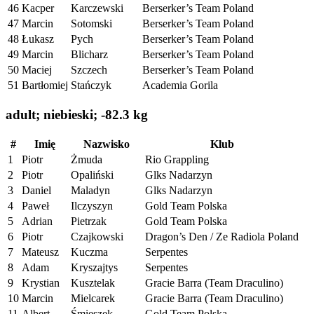
46
Kacper
Karczewski
Berserker’s Team Poland
47
Marcin
Sotomski
Berserker’s Team Poland
48
Łukasz
Pych
Berserker’s Team Poland
49
Marcin
Blicharz
Berserker’s Team Poland
50
Maciej
Szczech
Berserker’s Team Poland
51
Bartłomiej
Stańczyk
Academia Gorila
adult; niebieski; -82.3 kg
#
Imię
Nazwisko
Klub
1
Piotr
Żmuda
Rio Grappling
2
Piotr
Opaliński
Glks Nadarzyn
3
Daniel
Maladyn
Glks Nadarzyn
4
Paweł
Ilczyszyn
Gold Team Polska
5
Adrian
Pietrzak
Gold Team Polska
6
Piotr
Czajkowski
Dragon’s Den / Ze Radiola Poland
7
Mateusz
Kuczma
Serpentes
8
Adam
Kryszajtys
Serpentes
9
Krystian
Kusztelak
Gracie Barra (Team Draculino)
10
Marcin
Mielcarek
Gracie Barra (Team Draculino)
11
Albert
Śmieszek
Gold Team Polska