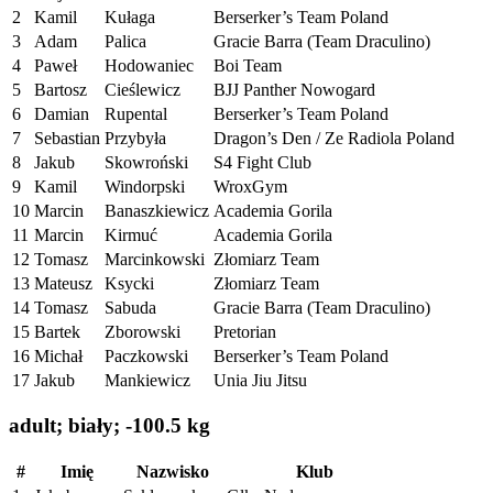
2
Kamil
Kułaga
Berserker’s Team Poland
3
Adam
Palica
Gracie Barra (Team Draculino)
4
Paweł
Hodowaniec
Boi Team
5
Bartosz
Cieślewicz
BJJ Panther Nowogard
6
Damian
Rupental
Berserker’s Team Poland
7
Sebastian
Przybyła
Dragon’s Den / Ze Radiola Poland
8
Jakub
Skowroński
S4 Fight Club
9
Kamil
Windorpski
WroxGym
10
Marcin
Banaszkiewicz
Academia Gorila
11
Marcin
Kirmuć
Academia Gorila
12
Tomasz
Marcinkowski
Złomiarz Team
13
Mateusz
Ksycki
Złomiarz Team
14
Tomasz
Sabuda
Gracie Barra (Team Draculino)
15
Bartek
Zborowski
Pretorian
16
Michał
Paczkowski
Berserker’s Team Poland
17
Jakub
Mankiewicz
Unia Jiu Jitsu
adult; biały; -100.5 kg
#
Imię
Nazwisko
Klub