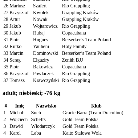
26
Mariusz
Szafert
Rio Grappling
27
Krzysztof
Kwolek
Grappling Kraków
28
Artur
Nowak
Grappling Kraków
29
Jakub
Wojtarowicz
Rio Grappling
30
Jakub
Rubaj
Copacabana
31
Piotr
Hugues
Berserker’s Team Poland
32
Rutko
Yauheni
Holy Family
33
Marcin
Dominowski
Berserker’s Team Poland
34
Serag
Elgaziry
Zenith BJJ
35
Piotr
Bąkowicz
Copacabana
36
Krzysztof
Pawlaczek
Rio Grappling
37
Tomasz
Krawczyński
Rio Grappling
adult; niebieski; -76 kg
#
Imię
Nazwisko
Klub
1
Michał
Such
Gracie Barra (Team Draculino)
2
Wojciech
Scheffs
Gold Team Polska
3
Dawid
Wlodarczyk
Gold Team Polska
4
Karol
Laba
Kaito Stalowa Wola