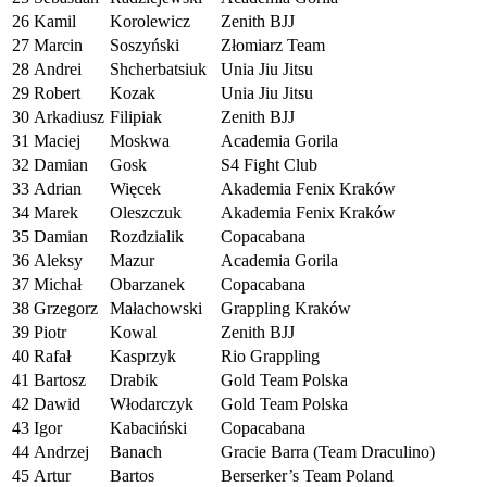
26
Kamil
Korolewicz
Zenith BJJ
27
Marcin
Soszyński
Złomiarz Team
28
Andrei
Shcherbatsiuk
Unia Jiu Jitsu
29
Robert
Kozak
Unia Jiu Jitsu
30
Arkadiusz
Filipiak
Zenith BJJ
31
Maciej
Moskwa
Academia Gorila
32
Damian
Gosk
S4 Fight Club
33
Adrian
Więcek
Akademia Fenix Kraków
34
Marek
Oleszczuk
Akademia Fenix Kraków
35
Damian
Rozdzialik
Copacabana
36
Aleksy
Mazur
Academia Gorila
37
Michał
Obarzanek
Copacabana
38
Grzegorz
Małachowski
Grappling Kraków
39
Piotr
Kowal
Zenith BJJ
40
Rafał
Kasprzyk
Rio Grappling
41
Bartosz
Drabik
Gold Team Polska
42
Dawid
Włodarczyk
Gold Team Polska
43
Igor
Kabaciński
Copacabana
44
Andrzej
Banach
Gracie Barra (Team Draculino)
45
Artur
Bartos
Berserker’s Team Poland