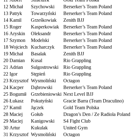
12
Michał
Szychowski
Berserker’s Team Poland
13
Patryk
Towarzyński
Berserker’s Team Poland
14
Kamil
Grześkowiak
Zenith BJJ
15
Roger
Kasperkowiak
Berserker’s Team Poland
16
Aryskin
Oleksandr
Berserker’s Team Poland
17
Szymon
Modelski
Berserker’s Team Poland
18
Wojciech
Kucharczyk
Berserker’s Team Poland
19
Michał
Basalak
Zenith BJJ
20
Damian
Kusal
Rio Grappling
21
Adrian
Sulgostrowski
Rio Grappling
22
Igor
Stępień
Rio Grappling
23
Krzysztof
Wysmoliński
Octagon
24
Kacper
Dąbrowski
Berserker’s Team Poland
25
Bogumił
Grzebieniowski
Next Level BJJ
26
Łukasz
Pokutyński
Gracie Barra (Team Draculino)
27
Kamil
Jączek
Gold Team Polska
28
Maciej
Gołub
Dragon’s Den / Ze Radiola Poland
29
Maciej
Kanigowski
S4 Fight Club
30
Artur
Kukulak
United Gym
31
Krzysztof
Wysmoliński
Octagon