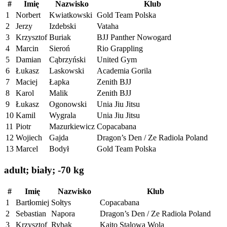
#
Imię
Nazwisko
Klub
1
Norbert
Kwiatkowski
Gold Team Polska
2
Jerzy
Izdebski
Vataha
3
Krzysztof
Buriak
BJJ Panther Nowogard
4
Marcin
Sieroń
Rio Grappling
5
Damian
Cąbrzyński
United Gym
6
Łukasz
Laskowski
Academia Gorila
7
Maciej
Łapka
Zenith BJJ
8
Karol
Malik
Zenith BJJ
9
Łukasz
Ogonowski
Unia Jiu Jitsu
10
Kamil
Wygrala
Unia Jiu Jitsu
11
Piotr
Mazurkiewicz
Copacabana
12
Wojiech
Gajda
Dragon’s Den / Ze Radiola Poland
13
Marcel
Bodył
Gold Team Polska
adult; biały; -70 kg
#
Imię
Nazwisko
Klub
1
Bartłomiej
Sołtys
Copacabana
2
Sebastian
Napora
Dragon’s Den / Ze Radiola Poland
3
Krzysztof
Rybak
Kaito Stalowa Wola