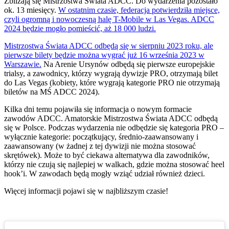
Zbliżają się Mistrzostwa Świata ADCC. Do wydarzenia pozostało
ok. 13 miesięcy.
W ostatnim czasie, federacja potwierdziła miejsce,
czyli ogromną i nowoczesną halę T-Mobile w Las Vegas. ADCC
2024 będzie mogło pomieścić, aż 18 000 ludzi.
Mistrzostwa Świata ADCC odbędą się w sierpniu 2023 roku, ale
pierwsze bilety będzie można wygrać już 16 września 2023 w
Warszawie.
Na Arenie Ursynów odbędą się pierwsze europejskie
trialsy, a zawodnicy, którzy wygrają dywizje PRO, otrzymają bilet
do Las Vegas (kobiety, które wygrają kategorie PRO nie otrzymają
biletów na MŚ ADCC 2024).
Kilka dni temu pojawiła się informacja o nowym formacie
zawodów ADCC. Amatorskie Mistrzostwa Świata ADCC odbędą
się w Polsce. Podczas wydarzenia nie odbędzie się kategoria PRO –
wyłącznie kategorie: początkujący, średnio-zaawansowany i
zaawansowany (w żadnej z tej dywizji nie można stosować
skrętówek). Może to być ciekawa alternatywa dla zawodników,
którzy nie czują się najlepiej w walkach, gdzie można stosować heel
hook’i. W zawodach będą mogły wziąć udział również dzieci.
Więcej informacji pojawi się w najbliższym czasie!