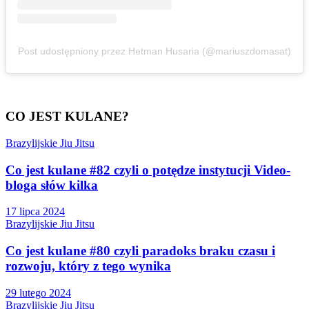
Post udostępniony przez Hetman Husaria (@mariuszdomasat)
CO JEST KULANE?
Brazylijskie Jiu Jitsu
Co jest kulane #82 czyli o potędze instytucji Video-
bloga słów kilka
17 lipca 2024
Brazylijskie Jiu Jitsu
Co jest kulane #80 czyli paradoks braku czasu i
rozwoju, który z tego wynika
29 lutego 2024
Brazylijskie Jiu Jitsu