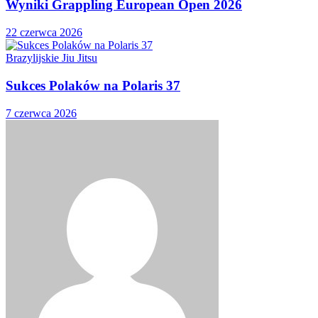
Wyniki Grappling European Open 2026
22 czerwca 2026
Brazylijskie Jiu Jitsu
Sukces Polaków na Polaris 37
7 czerwca 2026