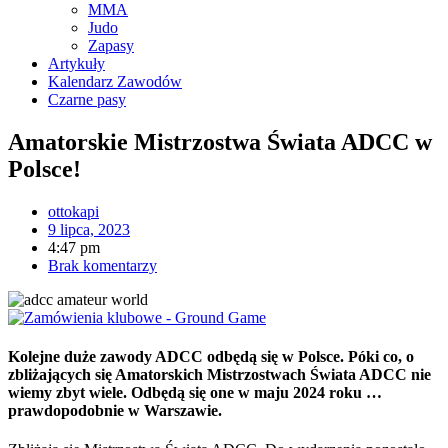
MMA
Judo
Zapasy
Artykuły
Kalendarz Zawodów
Czarne pasy
Amatorskie Mistrzostwa Świata ADCC w
Polsce!
ottokapi
9 lipca, 2023
4:47 pm
Brak komentarzy
Kolejne duże zawody ADCC odbędą się w Polsce. Póki co, o
zbliżających się Amatorskich Mistrzostwach Świata ADCC nie
wiemy zbyt wiele. Odbędą się one w maju 2024 roku …
prawdopodobnie w Warszawie.