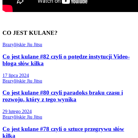
CO JEST KULANE?
Brazylijskie Jiu Jitsu
Co jest kulane #82 czyli o potędze instytucji Video-
bloga słów kilka
17 lipca 2024
Brazylijskie Jiu Jitsu
Co jest kulane #80 czyli paradoks braku czasu i
rozwoju, który z tego wynika
29 lutego 2024
Brazylijskie Jiu Jitsu
Co jest kulane #78 czyli o sztuce przegrywu słów
kilka