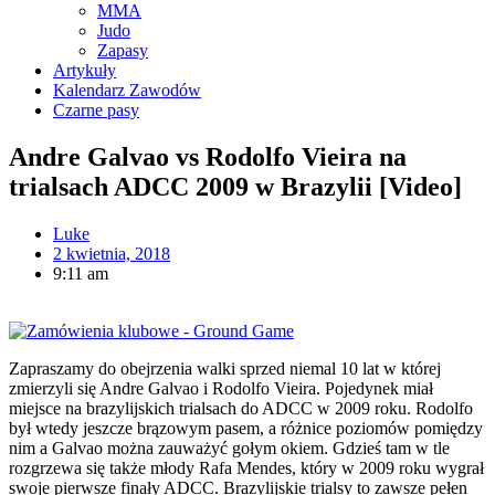
MMA
Judo
Zapasy
Artykuły
Kalendarz Zawodów
Czarne pasy
Andre Galvao vs Rodolfo Vieira na
trialsach ADCC 2009 w Brazylii [Video]
Luke
2 kwietnia, 2018
9:11 am
Zapraszamy do obejrzenia walki sprzed niemal 10 lat w której
zmierzyli się Andre Galvao i Rodolfo Vieira. Pojedynek miał
miejsce na brazylijskich trialsach do ADCC w 2009 roku. Rodolfo
był wtedy jeszcze brązowym pasem, a różnice poziomów pomiędzy
nim a Galvao można zauważyć gołym okiem. Gdzieś tam w tle
rozgrzewa się także młody Rafa Mendes, który w 2009 roku wygrał
swoje pierwsze finały ADCC. Brazylijskie trialsy to zawsze pełen