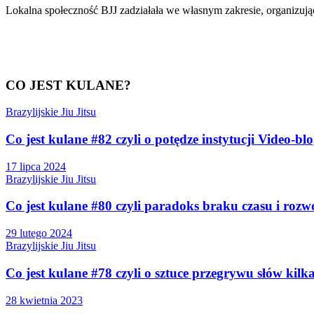
Lokalna społeczność BJJ zadziałała we własnym zakresie, organizując
CO JEST KULANE?
Brazylijskie Jiu Jitsu
Co jest kulane #82 czyli o potędze instytucji Video-bl
17 lipca 2024
Brazylijskie Jiu Jitsu
Co jest kulane #80 czyli paradoks braku czasu i rozw
29 lutego 2024
Brazylijskie Jiu Jitsu
Co jest kulane #78 czyli o sztuce przegrywu słów kilk
28 kwietnia 2023