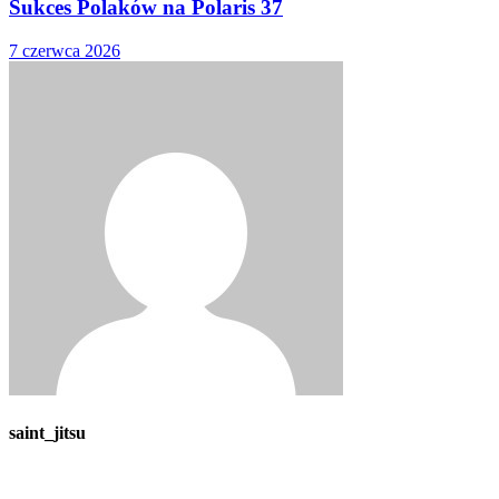
Sukces Polaków na Polaris 37
7 czerwca 2026
saint_jitsu