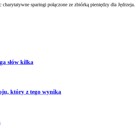
 charytatywne sparingi połączone ze zbiórką pieniędzy dla Jędrzeja.
oga słów kilka
oju, który z tego wynika
a