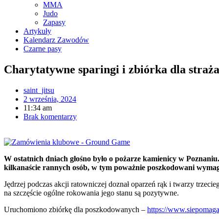
MMA
Judo
Zapasy
Artykuły
Kalendarz Zawodów
Czarne pasy
Charytatywne sparingi i zbiórka dla straż
saint_jitsu
2 września, 2024
11:34 am
Brak komentarzy
W ostatnich dniach głośno było o pożarze kamienicy w Poznaniu.
kilkanaście rannych osób, w tym poważnie poszkodowani wymagaj
Jędrzej podczas akcji ratowniczej doznał oparzeń rąk i twarzy trze
na szczęście ogólne rokowania jego stanu są pozytywne.
Uruchomiono zbiórkę dla poszkodowanych –
https://www.siepomaga