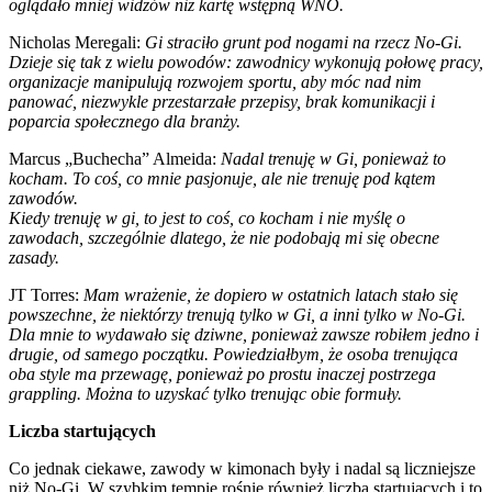
oglądało mniej widzów niż kartę wstępną WNO.
Nicholas Meregali:
Gi straciło grunt pod nogami na rzecz No-Gi.
Dzieje się tak z wielu powodów: zawodnicy wykonują połowę pracy,
organizacje manipulują rozwojem sportu, aby móc nad nim
panować, niezwykle przestarzałe przepisy, brak komunikacji i
poparcia społecznego dla branży.
Marcus „Buchecha” Almeida:
Nadal trenuję w Gi, ponieważ to
kocham. To coś, co mnie pasjonuje, ale nie trenuję pod kątem
zawodów.
Kiedy trenuję w gi, to jest to coś, co kocham i nie myślę o
zawodach, szczególnie dlatego, że nie podobają mi się obecne
zasady.
JT Torres:
Mam wrażenie, że dopiero w ostatnich latach stało się
powszechne, że niektórzy trenują tylko w Gi, a inni tylko w No-Gi.
Dla mnie to wydawało się dziwne, ponieważ zawsze robiłem jedno i
drugie, od samego początku. Powiedziałbym, że osoba trenująca
oba style ma przewagę, ponieważ po prostu inaczej postrzega
grappling. Można to uzyskać tylko trenując obie formuły.
Liczba startujących
Co jednak ciekawe, zawody w kimonach były i nadal są liczniejsze
niż No-Gi. W szybkim tempie rośnie również liczba startujących i to