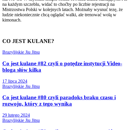
na każdym szczeblu, widać to choćby po liczbie rejestracji na
Mistrzostwa Polski w kolejnych latach. Możnaby wysnuć tezę, że
ludzie niekoniecznie chcą oglądać walki, ale trenować wolą w
kimonach.
CO JEST KULANE?
Brazylijskie Jiu Jitsu
Co jest kulane #82 czyli o potędze instytucji Video-
bloga słów kilka
17 lipca 2024
Brazylijskie Jiu Jitsu
Co jest kulane #80 czyli paradoks braku czasu i
rozwoju, który z tego wynika
29 lutego 2024
Brazylijskie Jiu Jitsu