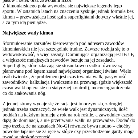
pasów i belek oraz zawodami IBJJF.
Z kimoniarskiego pola wywodzą się największe legendy tego
sportu. W ostatnich latach na znaczeniu zyskuje jednak formuła bez
kimon – przeważająca ilość gal z superfightami dotyczy właśnie jej,
a za tym idą pieniądze.
Największe wady kimon
Sformułowanie zarzutów kierowanych pod adresem zawodów
kimoniarskich nie jest szczególnie trudne. Zawsze rozbija się to o
widowiskowość, a więc zasady. Dominującą organizacją jest IBJJF,
a większość mniejszych zawodów bazuje na jej zasadach.
Superfighty, które zdarzają się stosunkowo rzadko również są
planowane pod kątem zasad największej organizacji świata. Wiele
osób twierdzi, że problemem jest czas trwania walk, pasywność
zawodników, kalkulacja i walczenie na przewagi (gdzie większość
czasu walki opiera się na statycznej kontroli), mocne ograniczenia
co do atakowania nóg.
Z jednej strony wydaje się że racja jest tu oczywista, z drugiej
jednak trzeba zaznaczyć, że wiele walk jest dynamicznych, ilość
poddań na każdym turnieju z rok na rok rośnie, a zawodnicy często
dążą do dominacji, a nie przetrwania walki na przewadze. Dodać do
tego trzeba, że na zasadach No-Gi również bywa nudno – choćby
powolne łapanie się za ręce w stójce czy przechodzenie gardy mogą
trwać w nieskończoność.