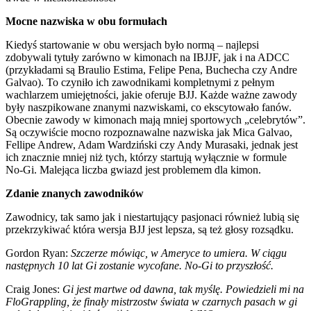
Mocne nazwiska w obu formułach
Kiedyś startowanie w obu wersjach było normą – najlepsi
zdobywali tytuły zarówno w kimonach na IBJJF, jak i na ADCC
(przykładami są Braulio Estima, Felipe Pena, Buchecha czy Andre
Galvao). To czyniło ich zawodnikami kompletnymi z pełnym
wachlarzem umiejętności, jakie oferuje BJJ. Każde ważne zawody
były naszpikowane znanymi nazwiskami, co ekscytowało fanów.
Obecnie zawody w kimonach mają mniej sportowych „celebrytów”.
Są oczywiście mocno rozpoznawalne nazwiska jak Mica Galvao,
Fellipe Andrew, Adam Wardziński czy Andy Murasaki, jednak jest
ich znacznie mniej niż tych, którzy startują wyłącznie w formule
No-Gi. Malejąca liczba gwiazd jest problemem dla kimon.
Zdanie znanych zawodników
Zawodnicy, tak samo jak i niestartujący pasjonaci również lubią się
przekrzykiwać która wersja BJJ jest lepsza, są też głosy rozsądku.
Gordon Ryan:
Szczerze mówiąc, w Ameryce to umiera. W ciągu
następnych 10 lat Gi zostanie wycofane. No-Gi to przyszłość.
Craig Jones:
Gi jest martwe od dawna, tak myślę. Powiedzieli mi na
FloGrappling, że finały mistrzostw świata w czarnych pasach w gi