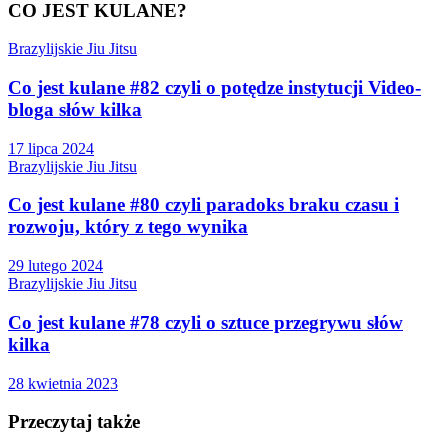
CO JEST KULANE?
Brazylijskie Jiu Jitsu
Co jest kulane #82 czyli o potędze instytucji Video-
bloga słów kilka
17 lipca 2024
Brazylijskie Jiu Jitsu
Co jest kulane #80 czyli paradoks braku czasu i
rozwoju, który z tego wynika
29 lutego 2024
Brazylijskie Jiu Jitsu
Co jest kulane #78 czyli o sztuce przegrywu słów
kilka
28 kwietnia 2023
Przeczytaj także