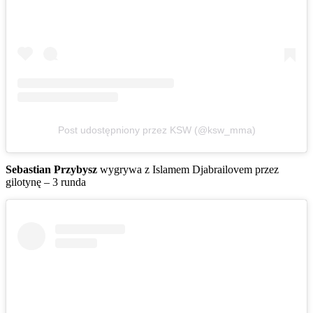
Post udostępniony przez KSW (@ksw_mma)
Sebastian Przybysz
wygrywa z Islamem Djabrailovem przez
gilotynę – 3 runda