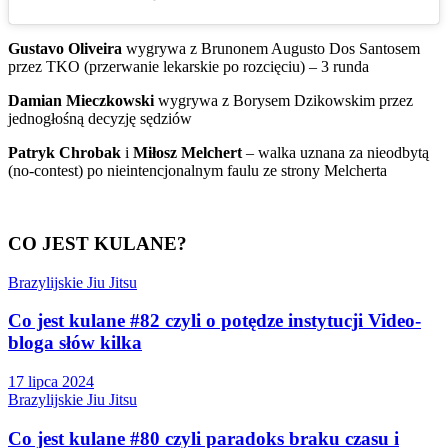
Gustavo Oliveira
wygrywa z Brunonem Augusto Dos Santosem
przez TKO (przerwanie lekarskie po rozcięciu) – 3 runda
Damian Mieczkowski
wygrywa z Borysem Dzikowskim przez
jednogłośną decyzję sędziów
Patryk Chrobak
i
Miłosz Melchert
– walka uznana za nieodbytą
(no-contest) po nieintencjonalnym faulu ze strony Melcherta
CO JEST KULANE?
Brazylijskie Jiu Jitsu
Co jest kulane #82 czyli o potędze instytucji Video-
bloga słów kilka
17 lipca 2024
Brazylijskie Jiu Jitsu
Co jest kulane #80 czyli paradoks braku czasu i