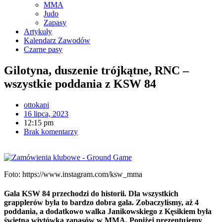
MMA
Judo
Zapasy
Artykuły
Kalendarz Zawodów
Czarne pasy
Gilotyna, duszenie trójkątne, RNC –
wszystkie poddania z KSW 84
ottokapi
16 lipca, 2023
12:15 pm
Brak komentarzy
Foto: https://www.instagram.com/ksw_mma
Gala KSW 84 przechodzi do historii. Dla wszystkich
grapplerów była to bardzo dobra gala. Zobaczylismy, aż 4
poddania, a dodatkowo walka Janikowskiego z Kęsikiem była
świetną wiytówką zapasów w MMA. Poniżej prezentujemy