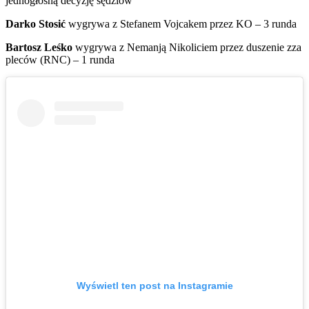
jednogłośną decyzję sędziów
Darko Stosić
wygrywa z Stefanem Vojcakem przez KO – 3 runda
Bartosz Leśko
wygrywa z Nemanją Nikoliciem przez duszenie zza
pleców (RNC) – 1 runda
Wyświetl ten post na Instagramie