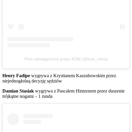
Post udostępniony przez KSW (@ksw_mma)
Henry Fadipe
wygrywa z Krystianem Kaszubowskim przez
niejednogłośną decyzję sędziów
Damian Stasiak
wygrywa z Pascalem Hintzenem przez duszenie
trójkątne nogami – 1 runda