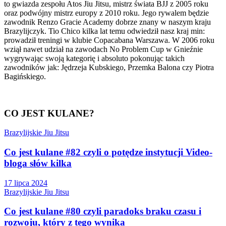
to gwiazda zespołu Atos Jiu Jitsu, mistrz świata BJJ z 2005 roku
oraz podwójny mistrz europy z 2010 roku. Jego rywalem będzie
zawodnik Renzo Gracie Academy dobrze znany w naszym kraju
Brazylijczyk. Tio Chico kilka lat temu odwiedził nasz kraj min:
prowadził treningi w klubie Copacabana Warszawa. W 2006 roku
wziął nawet udział na zawodach No Problem Cup w Gnieźnie
wygrywając swoją kategorię i absoluto pokonując takich
zawodników jak: Jędrzeja Kubskiego, Przemka Balona czy Piotra
Bagińskiego.
CO JEST KULANE?
Brazylijskie Jiu Jitsu
Co jest kulane #82 czyli o potędze instytucji Video-
bloga słów kilka
17 lipca 2024
Brazylijskie Jiu Jitsu
Co jest kulane #80 czyli paradoks braku czasu i
rozwoju, który z tego wynika