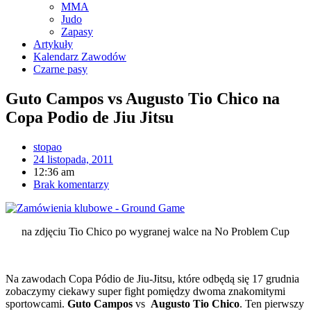
MMA
Judo
Zapasy
Artykuły
Kalendarz Zawodów
Czarne pasy
Guto Campos vs Augusto Tio Chico na
Copa Podio de Jiu Jitsu
stopao
24 listopada, 2011
12:36 am
Brak komentarzy
na zdjęciu Tio Chico po wygranej walce na No Problem Cup
Na zawodach Copa Pódio de Jiu-Jitsu, które odbędą się 17 grudnia
zobaczymy ciekawy super fight pomiędzy dwoma znakomitymi
sportowcami.
Guto Campos
vs
Augusto Tio Chico
. Ten pierwszy