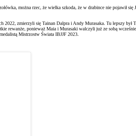
zołówka, można rzec, że wielka szkoda, że w drabince nie pojawił si
ch 2022, zmierzyli się Tainan Dalpra i Andy Murasaka. Tu lepszy by
kie rewanże, ponieważ Maia i Murasaki walczyli już ze sobą wcześniej,
 medalistą Mistrzostw Świata IBJJF 2023.