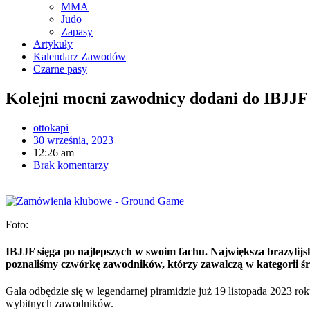
MMA
Judo
Zapasy
Artykuły
Kalendarz Zawodów
Czarne pasy
Kolejni mocni zawodnicy dodani do IBJJ
ottokapi
30 września, 2023
12:26 am
Brak komentarzy
Foto:
IBJJF sięga po najlepszych w swoim fachu. Największa brazylijs
poznaliśmy czwórkę zawodników, którzy zawalczą w kategorii śr
Gala odbędzie się w legendarnej piramidzie już 19 listopada 2023 roku.
wybitnych zawodników.