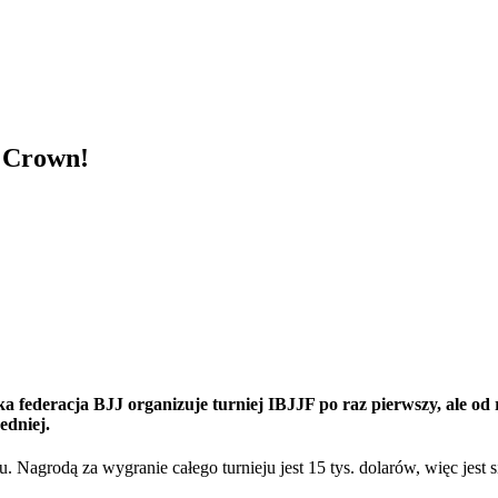
F Crown!
ka federacja BJJ organizuje turniej IBJJF po raz pierwszy, ale o
edniej.
 Nagrodą za wygranie całego turnieju jest 15 tys. dolarów, więc jest si