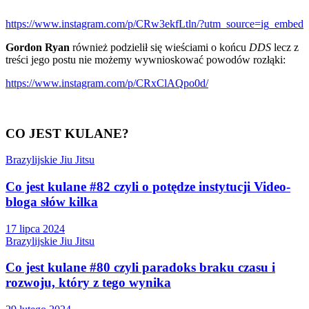
https://www.instagram.com/p/CRw3ekfLtln/?utm_source=ig_embed
Gordon Ryan
również podzielił się wieściami o końcu
DDS
lecz z
treści jego postu nie możemy wywnioskować powodów rozłąki:
https://www.instagram.com/p/CRxClAQpo0d/
CO JEST KULANE?
Brazylijskie Jiu Jitsu
Co jest kulane #82 czyli o potędze instytucji Video-
bloga słów kilka
17 lipca 2024
Brazylijskie Jiu Jitsu
Co jest kulane #80 czyli paradoks braku czasu i
rozwoju, który z tego wynika