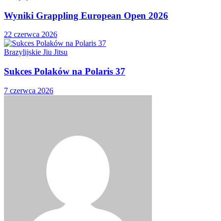
Wyniki Grappling European Open 2026
22 czerwca 2026
Brazylijskie Jiu Jitsu
Sukces Polaków na Polaris 37
7 czerwca 2026