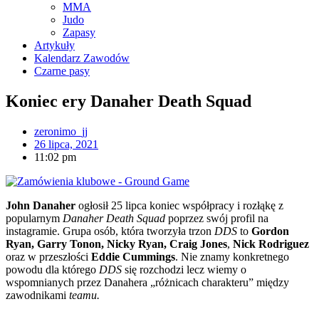
MMA
Judo
Zapasy
Artykuły
Kalendarz Zawodów
Czarne pasy
Koniec ery Danaher Death Squad
zeronimo_jj
26 lipca, 2021
11:02 pm
John Danaher
ogłosił 25 lipca koniec współpracy i rozłąkę z
popularnym
Danaher Death Squad
poprzez swój profil na
instagramie. Grupa osób, która tworzyła trzon
DDS
to
Gordon
Ryan, Garry Tonon, Nicky Ryan, Craig Jones
,
Nick Rodriguez
oraz w przeszłości
Eddie Cummings
. Nie znamy konkretnego
powodu dla którego
DDS
się rozchodzi lecz wiemy o
wspomnianych przez Danahera „różnicach charakteru” między
zawodnikami
teamu.