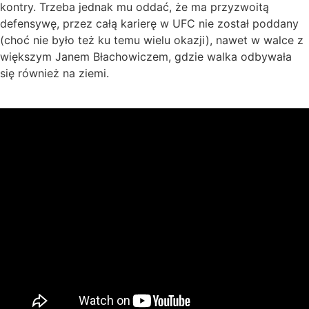
kontry. Trzeba jednak mu oddać, że ma przyzwoitą
defensywę, przez całą karierę w UFC nie został poddany
(choć nie było też ku temu wielu okazji), nawet w walce z
większym Janem Błachowiczem, gdzie walka odbywała
się również na ziemi.