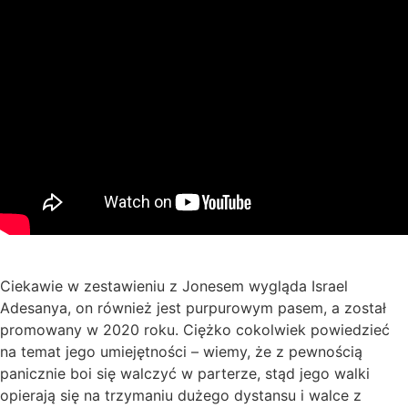
Ciekawie w zestawieniu z Jonesem wygląda Israel
Adesanya, on również jest purpurowym pasem, a został
promowany w 2020 roku. Ciężko cokolwiek powiedzieć
na temat jego umiejętności – wiemy, że z pewnością
panicznie boi się walczyć w parterze, stąd jego walki
opierają się na trzymaniu dużego dystansu i walce z