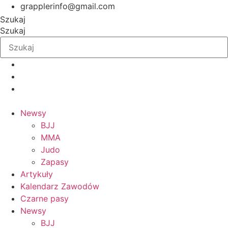
Przejdź
grapplerinfo@gmail.com
do
Szukaj
treści
Szukaj
Newsy
BJJ
MMA
Judo
Zapasy
Artykuły
Kalendarz Zawodów
Czarne pasy
Newsy
BJJ