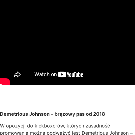
Demetrious Johnson – brązowy pas od 2018
W opozycji do kickboxerów, których zasadność
promowania można podważyć jest Demetrious Johnson –