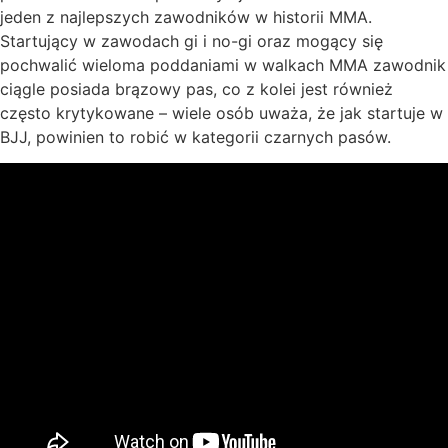
jeden z najlepszych zawodników w historii MMA.
Startujący w zawodach gi i no-gi oraz mogący się
pochwalić wieloma poddaniami w walkach MMA zawodnik
ciągle posiada brązowy pas, co z kolei jest również
często krytykowane – wiele osób uważa, że jak startuje w
BJJ, powinien to robić w kategorii czarnych pasów.