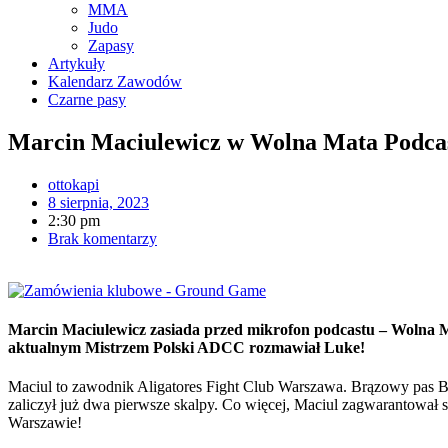
MMA
Judo
Zapasy
Artykuły
Kalendarz Zawodów
Czarne pasy
Marcin Maciulewicz w Wolna Mata Podca
ottokapi
8 sierpnia, 2023
2:30 pm
Brak komentarzy
Marcin Maciulewicz zasiada przed mikrofon podcastu – Wolna Ma
aktualnym Mistrzem Polski ADCC rozmawiał Luke!
Maciul to zawodnik Aligatores Fight Club Warszawa. Brązowy pas BJJ
zaliczył już dwa pierwsze skalpy. Co więcej, Maciul zagwarantował 
Warszawie!