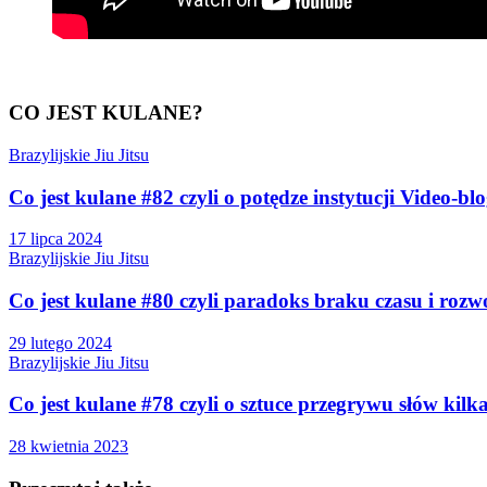
CO JEST KULANE?
Brazylijskie Jiu Jitsu
Co jest kulane #82 czyli o potędze instytucji Video-bl
17 lipca 2024
Brazylijskie Jiu Jitsu
Co jest kulane #80 czyli paradoks braku czasu i rozw
29 lutego 2024
Brazylijskie Jiu Jitsu
Co jest kulane #78 czyli o sztuce przegrywu słów kilk
28 kwietnia 2023