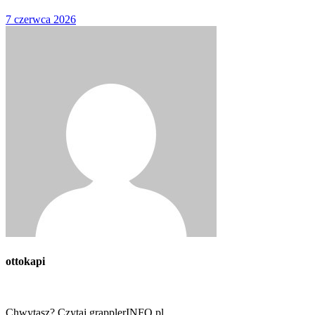
7 czerwca 2026
ottokapi
Chwytasz? Czytaj grapplerINFO.pl