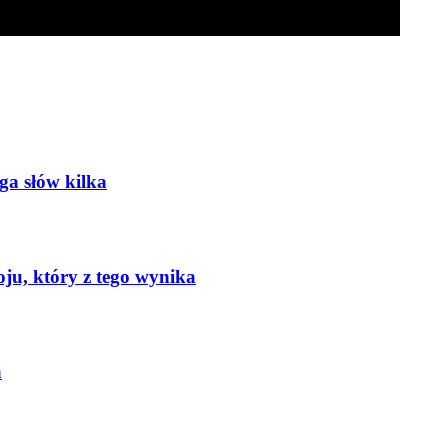
oga słów kilka
oju, który z tego wynika
a