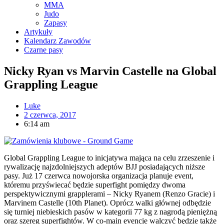
MMA
Judo
Zapasy
Artykuły
Kalendarz Zawodów
Czarne pasy
Nicky Ryan vs Marvin Castelle na Global
Grappling League
Luke
2 czerwca, 2017
6:14 am
Global Grappling League to inicjatywa mająca na celu zrzeszenie i
rywalizację najzdolniejszych adeptów BJJ posiadających niższe
pasy. Już 17 czerwca nowojorska organizacja planuje event,
któremu przyświecać będzie superfight pomiędzy dwoma
perspektywicznymi grapplerami – Nicky Ryanem (Renzo Gracie) i
Marvinem Castelle (10th Planet). Oprócz walki głównej odbędzie
się turniej niebieskich pasów w kategorii 77 kg z nagrodą pieniężną
oraz szereg superfightów. W co-main evencie walczyć będzie także