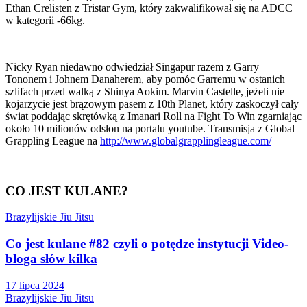
Ethan Crelisten z Tristar Gym, który zakwalifikował się na ADCC
w kategorii -66kg.
Nicky Ryan niedawno odwiedział Singapur razem z Garry
Tononem i Johnem Danaherem, aby pomóc Garremu w ostanich
szlifach przed walką z Shinya Aokim. Marvin Castelle, jeżeli nie
kojarzycie jest brązowym pasem z 10th Planet, który zaskoczył cały
świat poddając skrętówką z Imanari Roll na Fight To Win zgarniając
około 10 milionów odsłon na portalu youtube. Transmisja z Global
Grappling League na
http://www.globalgrapplingleague.com/
CO JEST KULANE?
Brazylijskie Jiu Jitsu
Co jest kulane #82 czyli o potędze instytucji Video-
bloga słów kilka
17 lipca 2024
Brazylijskie Jiu Jitsu