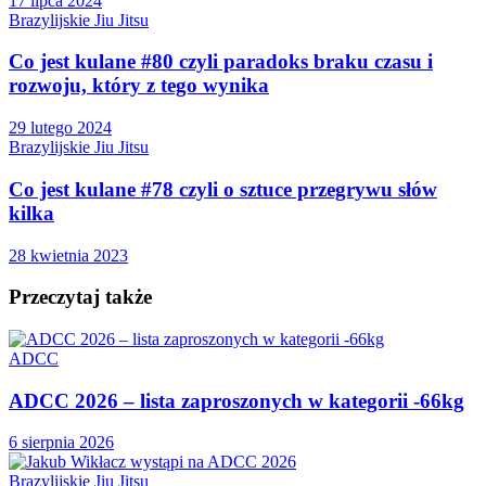
17 lipca 2024
Brazylijskie Jiu Jitsu
Co jest kulane #80 czyli paradoks braku czasu i
rozwoju, który z tego wynika
29 lutego 2024
Brazylijskie Jiu Jitsu
Co jest kulane #78 czyli o sztuce przegrywu słów
kilka
28 kwietnia 2023
Przeczytaj także
ADCC
ADCC 2026 – lista zaproszonych w kategorii -66kg
6 sierpnia 2026
Brazylijskie Jiu Jitsu