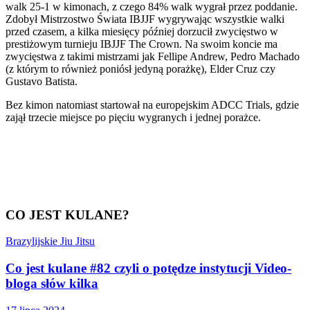
walk 25-1 w kimonach, z czego 84% walk wygrał przez poddanie.
Zdobył Mistrzostwo Świata IBJJF wygrywając wszystkie walki
przed czasem, a kilka miesięcy później dorzucił zwycięstwo w
prestiżowym turnieju IBJJF The Crown. Na swoim koncie ma
zwycięstwa z takimi mistrzami jak Fellipe Andrew, Pedro Machado
(z którym to również poniósł jedyną porażkę), Elder Cruz czy
Gustavo Batista.
Bez kimon natomiast startował na europejskim ADCC Trials, gdzie
zajął trzecie miejsce po pięciu wygranych i jednej porażce.
CO JEST KULANE?
Brazylijskie Jiu Jitsu
Co jest kulane #82 czyli o potędze instytucji Video-
bloga słów kilka