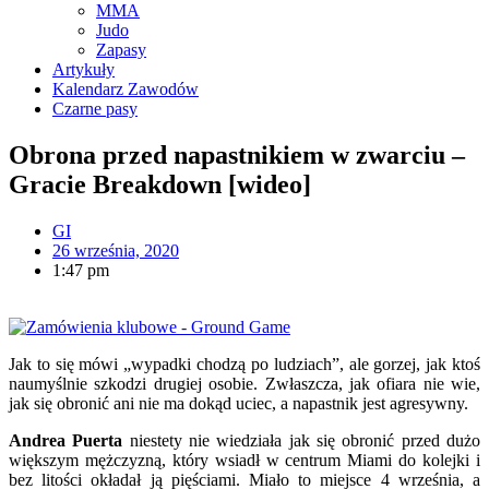
MMA
Judo
Zapasy
Artykuły
Kalendarz Zawodów
Czarne pasy
Obrona przed napastnikiem w zwarciu –
Gracie Breakdown [wideo]
GI
26 września, 2020
1:47 pm
Jak to się mówi „wypadki chodzą po ludziach”, ale gorzej, jak ktoś
naumyślnie szkodzi drugiej osobie. Zwłaszcza, jak ofiara nie wie,
jak się obronić ani nie ma dokąd uciec, a napastnik jest agresywny.
Andrea Puerta
niestety nie wiedziała jak się obronić przed dużo
większym mężczyzną, który wsiadł w centrum Miami do kolejki i
bez litości okładał ją pięściami. Miało to miejsce 4 września, a