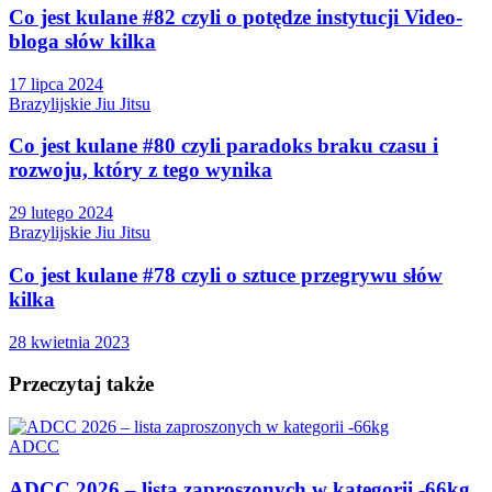
Co jest kulane #82 czyli o potędze instytucji Video-
bloga słów kilka
17 lipca 2024
Brazylijskie Jiu Jitsu
Co jest kulane #80 czyli paradoks braku czasu i
rozwoju, który z tego wynika
29 lutego 2024
Brazylijskie Jiu Jitsu
Co jest kulane #78 czyli o sztuce przegrywu słów
kilka
28 kwietnia 2023
Przeczytaj także
ADCC
ADCC 2026 – lista zaproszonych w kategorii -66kg