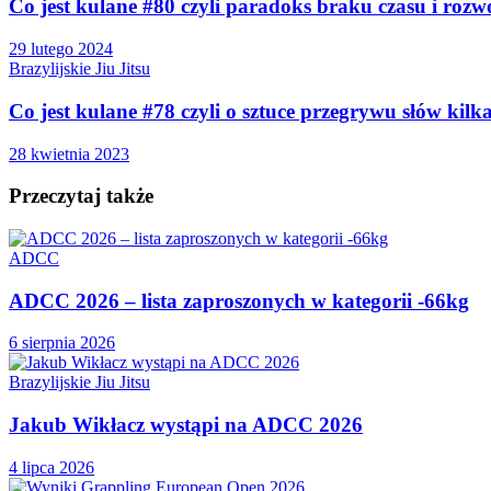
Co jest kulane #80 czyli paradoks braku czasu i rozw
29 lutego 2024
Brazylijskie Jiu Jitsu
Co jest kulane #78 czyli o sztuce przegrywu słów kilk
28 kwietnia 2023
Przeczytaj także
ADCC
ADCC 2026 – lista zaproszonych w kategorii -66kg
6 sierpnia 2026
Brazylijskie Jiu Jitsu
Jakub Wikłacz wystąpi na ADCC 2026
4 lipca 2026