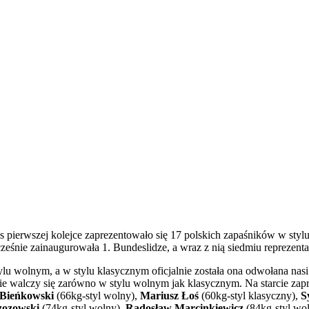
s pierwszej kolejce zaprezentowało się 17 polskich zapaśników w sty
eśnie zainaugurowała 1. Bundeslidze, a wraz z nią siedmiu reprezent
lu wolnym, a w stylu klasycznym oficjalnie została ona odwołana nasi
zie walczy się zarówno w stylu wolnym jak klasycznym. Na starcie zap
 Bieńkowski
(66kg-styl wolny),
Mariusz Łoś
(60kg-styl klasyczny),
S
zozowski
(74kg-styl wolny),
Radosław Marcinkiewicz
(84kg-styl wol