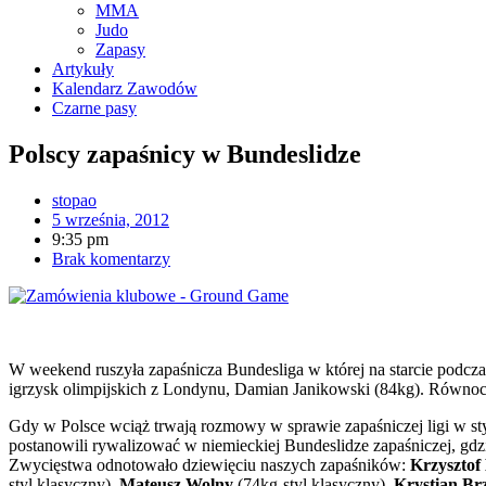
MMA
Judo
Zapasy
Artykuły
Kalendarz Zawodów
Czarne pasy
Polscy zapaśnicy w Bundeslidze
stopao
5 września, 2012
9:35 pm
Brak komentarzy
W weekend ruszyła zapaśnicza Bundesliga w której na starcie podcza
igrzysk olimpijskich z Londynu, Damian Janikowski (84kg). Równocz
Gdy w Polsce wciąż trwają rozmowy w sprawie zapaśniczej ligi w sty
postanowili rywalizować w niemieckiej Bundeslidze zapaśniczej, gd
Zwycięstwa odnotowało dziewięciu naszych zapaśników:
Krzysztof
styl klasyczny),
Mateusz Wolny
(74kg-styl klasyczny),
Krystian Br