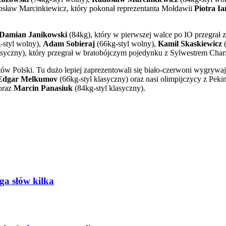
osław Marcinkiewicz, który pokonał reprezentanta Mołdawii
Piotra I
Damian Janikowski
(84kg), który w pierwszej walce po IO przegrał 
-styl wolny),
Adam Sobieraj
(66kg-styl wolny),
Kamil Skaskiewicz
(
asyczny), który przegrał w bratobójczym pojedynku z Sylwestrem Cha
tów Polski. Tu dużo lepiej zaprezentowali się biało-czerwoni wygrywa
dgar Melkumov
(66kg-
styl
klasyczny) oraz nasi olimpijczycy z Pek
 oraz
Marcin Panasiuk
(84kg-styl klasyczny).
oga słów kilka