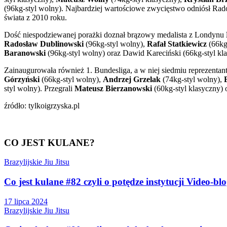
(96kg-
styl
wolny). Najbardziej wartościowe zwycięstwo odniósł Rad
świata z 2010 roku.
Dość niespodziewanej porażki doznał brązowy medalista z Londynu
Radosław Dublinowski
(96kg-styl wolny),
Rafał Statkiewicz
(66kg
Baranowski
(96kg-
styl
wolny) oraz Dawid Kareciński (66kg-styl kl
Zainaugurowała również 1. Bundesliga, a w niej siedmiu reprezentan
Górzyński
(66kg-styl wolny),
Andrzej Grzelak
(74kg-styl wolny),
E
styl wolny). Przegrali
Mateusz Bierzanowski
(60kg-styl klasyczny)
źródło: tylkoigrzyska.pl
CO JEST KULANE?
Brazylijskie Jiu Jitsu
Co jest kulane #82 czyli o potędze instytucji Video-bl
17 lipca 2024
Brazylijskie Jiu Jitsu