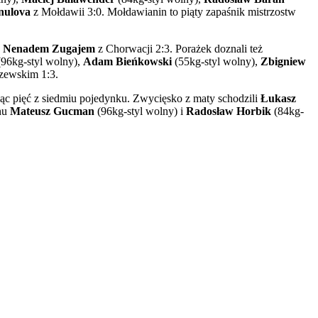
anulova
z Mołdawii 3:0. Mołdawianin to piąty zapaśnik mistrzostw
z
Nenadem Zugajem
z Chorwacji 2:3. Porażek doznali też
96kg-styl wolny),
Adam Bieńkowski
(55kg-styl wolny),
Zbigniew
rzewskim 1:3.
jąc pięć z siedmiu pojedynku. Zwycięsko z maty schodzili
Łukasz
inu
Mateusz Gucman
(96kg-styl wolny) i
Radosław Horbik
(84kg-