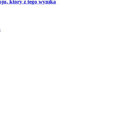
oju, który z tego wynika
a