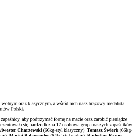
lu wolnym oraz klasycznym, a wśród nich nasz brązowy medalista
antów Polski
.
 zapaśnicy, aby podtrzymać formę na macie oraz zarobić pieniądze
rezentowała się bardzo liczna 17 osobowa grupa naszych zapaśników.
ylwester Charzewski
(66kg-styl klasyczny),
Tomasz Świerk
(66kg-
ny),
Maciej Balawender
(84kg-styl wolny),
Radosław Baran