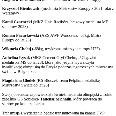
Krzysztof Bieńkowski
(medalista Mistrzostw Europy z 2021 roku z
Warszawy)
Kamil Czarnecki
(MKZ Unia Racibórz, brązowy medalista ME
seniorów 2023)
Roman Pacurkowski
(AZS AWF Warszawa, -67kg, Mistrz
Europy do lat 23)
Wiktoria Chołuj
(-68kg, trzykrotna mistrzyni europy U23)
Anhelina Łysak
(MKS Cement-Gryf Chełm, -57kg, złota
medalistka MŚ do lat 23), która jako jedyna wywalczyła
kwalifikację olimpijską do Paryża podczas tegorocznych mistrzostw
świata w Belgradzie.
Magdalena Głodek
(KS Bloczek Team Pelplin, medalistkę
Mistrzostw Świata do lat 23)
Swoją obecność zapowiedział również medalista olimpijski z Tokio
zapaśnik KS Sobieski-
Tadeusz Michalik
, który powraca do
startów po kontuzji barku.
Transmisja z wydarzenia będzie transmitowana na kanale TVP