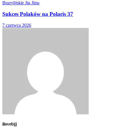
Brazylijskie Jiu Jitsu
Sukces Polaków na Polaris 37
7 czerwca 2026
ilovebjj