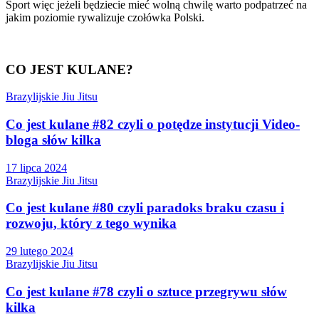
Sport więc jeżeli będziecie mieć wolną chwilę warto podpatrzeć na
jakim poziomie rywalizuje czołówka Polski.
CO JEST KULANE?
Brazylijskie Jiu Jitsu
Co jest kulane #82 czyli o potędze instytucji Video-
bloga słów kilka
17 lipca 2024
Brazylijskie Jiu Jitsu
Co jest kulane #80 czyli paradoks braku czasu i
rozwoju, który z tego wynika
29 lutego 2024
Brazylijskie Jiu Jitsu
Co jest kulane #78 czyli o sztuce przegrywu słów
kilka