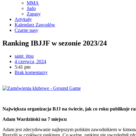
MMA
Judo
Zapasy
Artykuły
Kalendarz Zawodów
Czarne pasy
Ranking IBJJF w sezonie 2023/24
saint_jitsu
4 czerwca, 2024
5:41 pm
Brak komentarzy
Największa organizacja BJJ na świecie, jak co roku publikuje ran
Adam Wardziński na 7 miejscu
Adam jest zdecydowanie najlepszym polskim zawodnikiem w kimonach
Brazylii w czołówce rankingu. Co ważne, ranking nie uwzględnił zdob