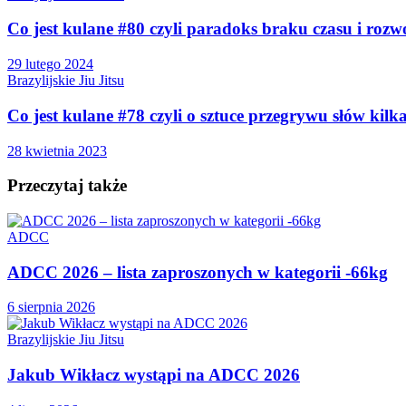
Co jest kulane #80 czyli paradoks braku czasu i rozw
29 lutego 2024
Brazylijskie Jiu Jitsu
Co jest kulane #78 czyli o sztuce przegrywu słów kilk
28 kwietnia 2023
Przeczytaj także
ADCC
ADCC 2026 – lista zaproszonych w kategorii -66kg
6 sierpnia 2026
Brazylijskie Jiu Jitsu
Jakub Wikłacz wystąpi na ADCC 2026