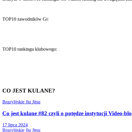
TOP10 zawodników Gi:
TOP10 rankingu klubowego:
CO JEST KULANE?
Brazylijskie Jiu Jitsu
Co jest kulane #82 czyli o potędze instytucji Video-bl
17 lipca 2024
Brazylijskie Jiu Jitsu