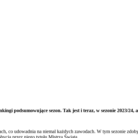
kingi podsumowujące sezon. Tak jest i teraz, w sezonie 2023/24, a
, co udowadnia na niemal każdych zawodach. W tym sezonie zdobył w
ycia przez niego tytułu Mistrza Świata.