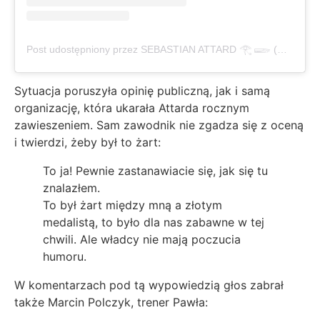
Post udostępniony przez SEBASTIAN ATTARD 𓂀 𓆃 (@ebsayz)
Sytuacja poruszyła opinię publiczną, jak i samą
organizację, która ukarała Attarda rocznym
zawieszeniem. Sam zawodnik nie zgadza się z oceną
i twierdzi, żeby był to żart:
To ja! Pewnie zastanawiacie się, jak się tu
znalazłem.
To był żart między mną a złotym
medalistą, to było dla nas zabawne w tej
chwili. Ale władcy nie mają poczucia
humoru.
W komentarzach pod tą wypowiedzią głos zabrał
także Marcin Polczyk, trener Pawła: