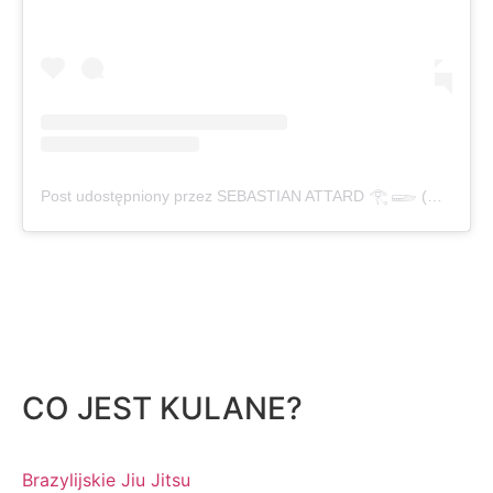
Post udostępniony przez SEBASTIAN ATTARD 𓂀 𓆃 (@ebsayz)
CO JEST KULANE?
Brazylijskie Jiu Jitsu