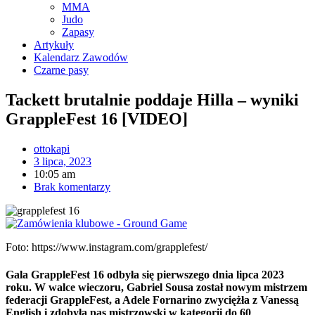
MMA
Judo
Zapasy
Artykuły
Kalendarz Zawodów
Czarne pasy
Tackett brutalnie poddaje Hilla – wyniki
GrappleFest 16 [VIDEO]
ottokapi
3 lipca, 2023
10:05 am
Brak komentarzy
Foto: https://www.instagram.com/grapplefest/
Gala GrappleFest 16 odbyła się pierwszego dnia lipca 2023
roku. W walce wieczoru, Gabriel Sousa został nowym mistrzem
federacji GrappleFest, a Adele Fornarino zwyciężła z Vanessą
English i zdobyła pas mistrzowski w kategorii do 60