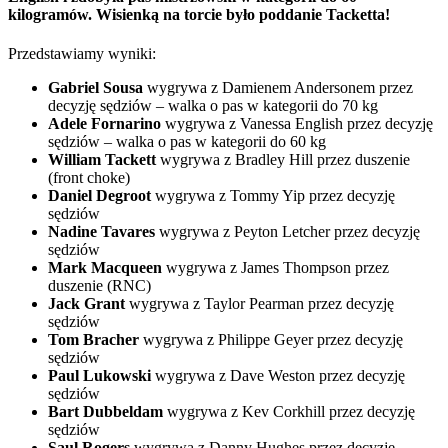
kilogramów. Wisienką na torcie było poddanie Tacketta!
Przedstawiamy wyniki:
Gabriel Sousa
wygrywa z Damienem Andersonem przez
decyzję sędziów – walka o pas w kategorii do 70 kg
Adele Fornarino
wygrywa z Vanessa English przez decyzję
sędziów – walka o pas w kategorii do 60 kg
William
Tackett
wygrywa z Bradley Hill przez duszenie
(front choke)
Daniel Degroot
wygrywa z Tommy Yip przez decyzję
sędziów
Nadine
Tavares
wygrywa z Peyton Letcher przez decyzję
sędziów
Mark Macqueen
wygrywa z James Thompson przez
duszenie (RNC)
Jack Grant
wygrywa z Taylor Pearman przez decyzję
sędziów
Tom Bracher
wygrywa z Philippe Geyer przez decyzję
sędziów
Paul
Lukowski
wygrywa z Dave Weston przez decyzję
sędziów
Bart
Dubbeldam
wygrywa z Kev Corkhill przez decyzję
sędziów
Saul
Rogers
wygrywa z Danny Hughes przez decyzję