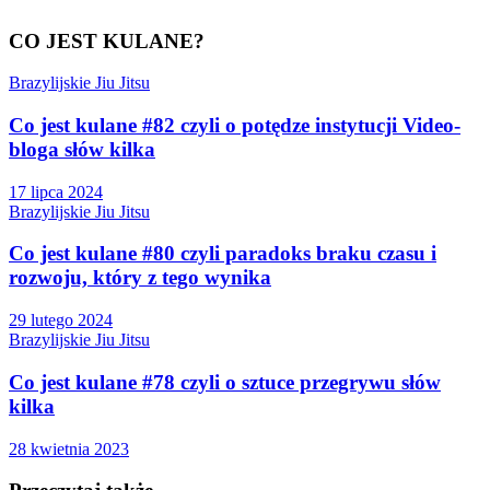
CO JEST KULANE?
Brazylijskie Jiu Jitsu
Co jest kulane #82 czyli o potędze instytucji Video-
bloga słów kilka
17 lipca 2024
Brazylijskie Jiu Jitsu
Co jest kulane #80 czyli paradoks braku czasu i
rozwoju, który z tego wynika
29 lutego 2024
Brazylijskie Jiu Jitsu
Co jest kulane #78 czyli o sztuce przegrywu słów
kilka
28 kwietnia 2023