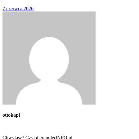
7 czerwca 2026
ottokapi
Chwytasz? Czytaj grapplerINFO.pl