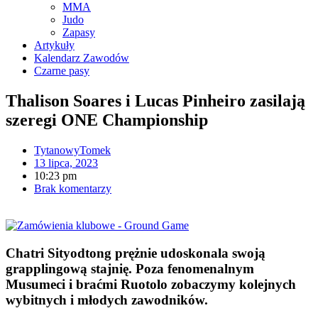
MMA
Judo
Zapasy
Artykuły
Kalendarz Zawodów
Czarne pasy
Thalison Soares i Lucas Pinheiro zasilają
szeregi ONE Championship
TytanowyTomek
13 lipca, 2023
10:23 pm
Brak komentarzy
Chatri Sityodtong prężnie udoskonala swoją
grapplingową stajnię. Poza fenomenalnym
Musumeci i braćmi Ruotolo zobaczymy kolejnych
wybitnych i młodych zawodników.