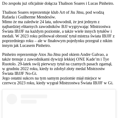
Do zespołu już oficjalnie dołącza Thalison Soares i Lucas Pinheiro.
Thalison Soares reprezentuje klub Art of Jiu Jitsu, pod wodzą
Rafaela i Guilherme Mendesów.
Mimo że ma zaledwie 24 lata, udowodnił, że jest jednym z
najbardziej elitarnych zawodników BJJ wygrywając Mistrzostwa
Świata IBJJF na każdym poziomie, a także wiele innych tytułów i
medali. W 2023 roku próbował obronić tytuł mistrza świata IBJJF z
poprzedniego roku – ale w finałowym pojedynku przegrał z nikim
innym jak Lucasem Pinheiro.
Pinheiro reprezentuje Atos Jiu-Jitsu pod okiem Andre Galvao, a
także trenuje z zawodnikami dywizji lekkiej ONE Kade’m i Tye
Ruotolo. 29-latek swój pierwszy tytuł na czarnych pasach zgarnął,
w grudniu 2022 roku, kiedy to zdobył złoty medal Mistrzostw
Świata IBJJF No-Gi.
Jego ostatni sukces na tym samym poziomie miał miejsce w
czerwcu 2023 roku, kiedy wygrał Mistrzostwa Świata IBJJF w Gi.