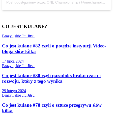
Post udostępniony przez ONE Championship (@onechampionship)
CO JEST KULANE?
Brazylijskie Jiu Jitsu
Co jest kulane #82 czyli o potędze instytucji Video-
bloga słów kilka
17 lipca 2024
Brazylijskie Jiu Jitsu
Co jest kulane #80 czyli paradoks braku czasu i
rozwoju, który z tego wynika
29 lutego 2024
Brazylijskie Jiu Jitsu
Co jest kulane #78 czyli o sztuce przegrywu słów
kilka