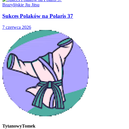
Brazylijskie Jiu Jitsu
Sukces Polaków na Polaris 37
7 czerwca 2026
TytanowyTomek