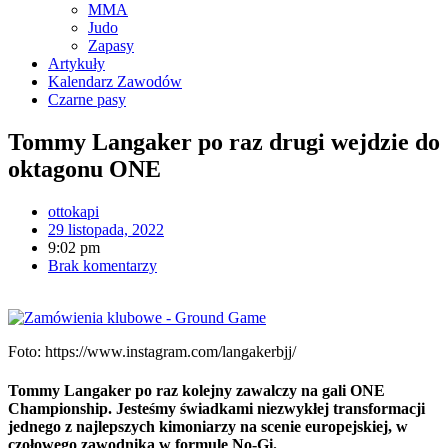
MMA
Judo
Zapasy
Artykuły
Kalendarz Zawodów
Czarne pasy
Tommy Langaker po raz drugi wejdzie do
oktagonu ONE
ottokapi
29 listopada, 2022
9:02 pm
Brak komentarzy
Foto: https://www.instagram.com/langakerbjj/
Tommy Langaker po raz kolejny zawalczy na gali ONE
Championship. Jesteśmy świadkami niezwykłej transformacji
jednego z najlepszych kimoniarzy na scenie europejskiej, w
czołowego zawodnika w formule No-Gi.