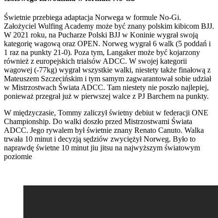
Świetnie przebiega adaptacja Norwega w formule No-Gi.
Założyciel Wulfing Academy może być znany polskim kibicom BJJ.
W 2021 roku, na Pucharze Polski BJJ w Koninie wygrał swoją
kategorię wagową oraz OPEN. Norweg wygrał 6 walk (5 poddań i
1 raz na punkty 21-0). Poza tym, Langaker może być kojarzony
również z europejskich trialsów ADCC. W swojej kategorii
wagowej (-77kg) wygrał wszystkie walki, niestety także finałową z
Mateuszem Szczecińskim i tym samym zagwarantował sobie udział
w Mistrzostwach Świata ADCC. Tam niestety nie poszło najlepiej,
ponieważ przegrał już w pierwszej walce z PJ Barchem na punkty.
W międzyczasie, Tommy zaliczył świetny debiut w federacji ONE
Championship. Do walki doszło przed Mistrzostwami Świata
ADCC. Jego rywalem był świetnie znany Renato Canuto. Walka
trwała 10 minut i decyzją sędziów zwyciężył Norweg. Było to
naprawdę świetne 10 minut jiu jitsu na najwyższym światowym
poziomie