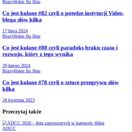
Brazylijskie Jiu Jitsu
Co jest kulane #82 czyli o potędze instytucji Video-
bloga słów kilka
17 lipca 2024
Brazylijskie Jiu Jitsu
Co jest kulane #80 czyli paradoks braku czasu i
rozwoju, który z tego wynika
29 lutego 2024
Brazylijskie Jiu Jitsu
Co jest kulane #78 czyli o sztuce przegrywu słów
kilka
28 kwietnia 2023
Przeczytaj także
ADCC